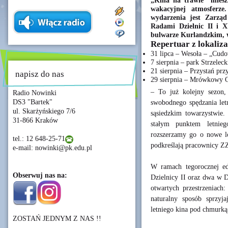
„Kina na trawie” miesz
wakacyjnej atmosferze.
wydarzenia jest Zarząd
Radami Dzielnic II i X
bulwarze Kurlandzkim, w
Repertuar z lokaliz
31 lipca – Wesoła – „Cud
7 sierpnia – park Strzelec
21 sierpnia – Przystań prz
napisz do nas
29 sierpnia – Mrówkowy Og
– To już kolejny sezon,
Radio Nowinki
DS3 "Bartek"
swobodnego spędzania let
ul. Skarżyńskiego 7/6
sąsiedzkim towarzystwie.
31-866 Kraków
stałym punktem letnie
rozszerzamy go o nowe lok
tel.: 12 648-25-71
podkreślają pracownicy Z
e-mail: nowinki@pk.edu.pl
W ramach tegorocznej ed
Obserwuj nas na:
Dzielnicy II oraz dwa w D
otwartych przestrzeniach:
naturalny sposób sprzyj
letniego kina pod chmurką
ZOSTAŃ JEDNYM Z NAS !!