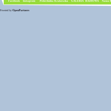
Facebook
I
nstagram
Poliechnika Krakowska
GALERIA RADIOWA
Nasza P
OpenPartners
Powered by