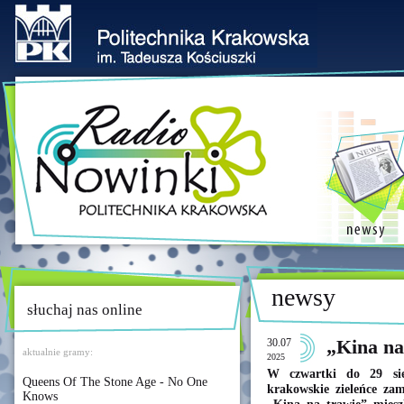
newsy
słuchaj nas online
30.07
„Kina na
aktualnie gramy:
2025
W czwartki do 29 sie
Queens Of The Stone Age - No One
krakowskie zieleńce za
Knows