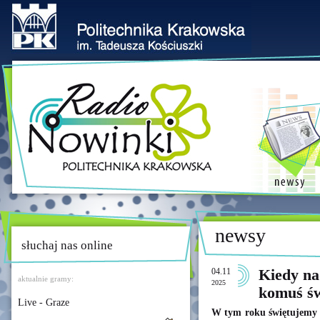
newsy
słuchaj nas online
04.11
Kiedy na
aktualnie gramy:
2025
komuś św
Live - Graze
W tym roku świętujemy 2