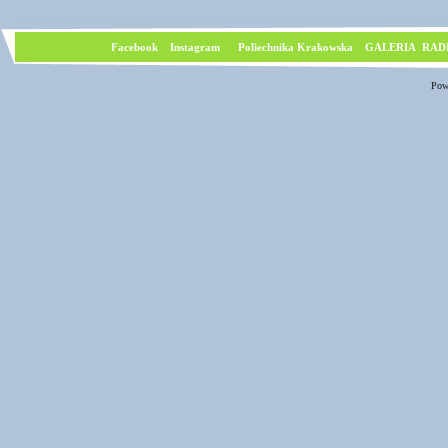
Facebook
I
nstagram
Poliechnika Krakowska
GALERIA RAD
Pow