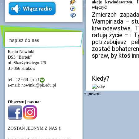
akcję krwiodawstwa. 
włączyć!
Zmierzch zapad
Wampiriada – st
krwiodawstwa.
T
ratują życie – i 
napisz do nas
potrzebujesz pe
zostać bohatere
Radio Nowinki
spraw, by ktoś i
DS3 "Bartek"
ul. Skarżyńskiego 7/6
31-866 Kraków
Kiedy?
tel.: 12 648-25-71
e-mail: nowinki@pk.edu.pl
« powrót
Obserwuj nas na:
ZOSTAŃ JEDNYM Z NAS !!