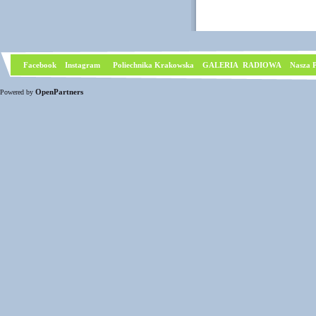
Facebook
I
nstagram
Poliechnika Krakowska
GALERIA RADIOWA
Nasza P
OpenPartners
Powered by