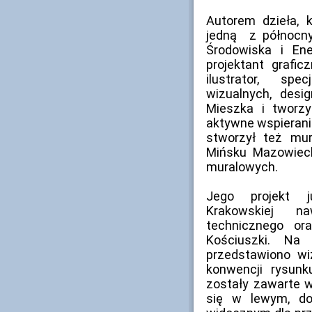
Autorem dzieła, 
jedną z północny
Środowiska i Ene
projektant grafic
ilustrator, spec
wizualnych, desi
Mieszka i tworz
aktywne wspieranie
stworzył też mu
Mińsku Mazowieck
muralowych.
Jego projekt ju
Krakowskiej n
technicznego or
Kościuszki. Na
przedstawiono wi
konwencji rysunk
zostały zawarte w 
się w lewym, do