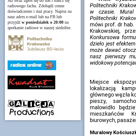
Już teraz zgłoś się do nas i naucz się
Politechniki Krako
radiowego fachu. Zdobądź cenne
w czasie. Mural 
doświadczenie i staż pracy. Napisz na
nasz adres e-mail lub na FB lub
Politechniki Krako
przyjdź
w poniedziałek o 20:00
na
mówi prof. dr hab. 
spotkanie radiowe w naszej siedzibie.
Krakowskiej, prz
Konkursowa formuła
dzieło jest efektem
może dawać otocze
nasz pierwszy mu
widokowy potencja
Miejsce ekspozy
lokalizacją ka
głównego węzła ko
pieszy, samoch
malowidło będzie
mieszkańców K
biurowych, pasażer
Muralowy Kościuszk