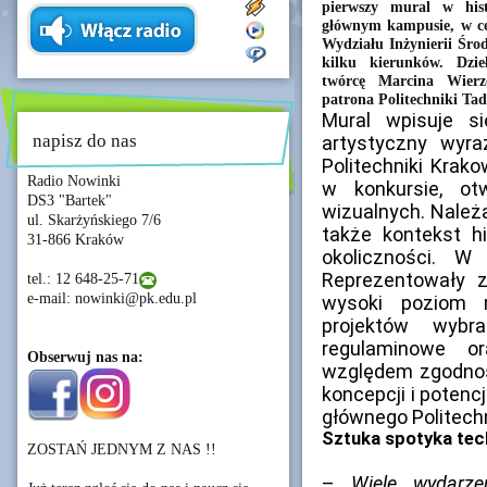
pierwszy mural w hist
głównym kampusie, w ce
Wydziału Inżynierii Środ
kilku kierunków. Dzie
twórcę Marcina Wierz
patrona Politechniki Tad
Mural wpisuje s
napisz do nas
artystyczny wyr
Politechniki Krako
Radio Nowinki
w konkursie, ot
DS3 "Bartek"
wizualnych. Należ
ul. Skarżyńskiego 7/6
także kontekst h
31-866 Kraków
okoliczności. W
Reprezentowały z
tel.: 12 648-25-71
e-mail: nowinki@pk.edu.pl
wysoki poziom m
projektów wybra
regulaminowe o
Obserwuj nas na:
względem zgodnośc
koncepcji i poten
głównego Politechn
Sztuka spotyka tec
ZOSTAŃ JEDNYM Z NAS !!
–
Wiele wydarze