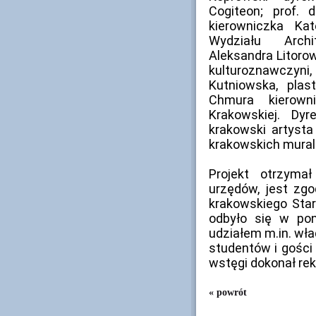
Cogiteon; prof. 
kierowniczka Ka
Wydziału Archit
Aleksandra Litorow
kulturoznawczy
Kutniowska, pla
Chmura kierowni
Krakowskiej. Dy
krakowski artysta
krakowskich murali
Projekt otrzyma
urzędów, jest zg
krakowskiego Star
odbyło się w pon
udziałem m.in. wła
studentów i gości
wstęgi dokonał rekt
« powrót