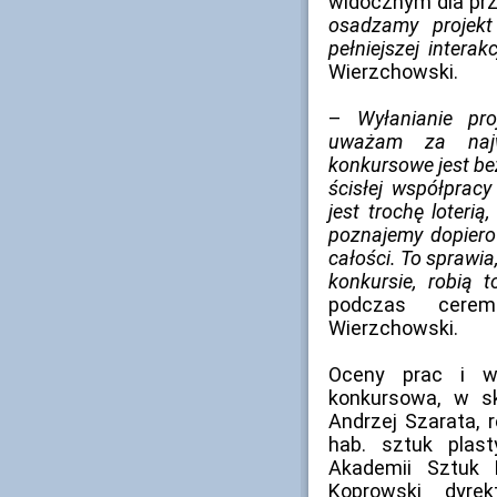
widocznym dla pr
osadzamy projekt
pełniejszej intera
Wierzchowski.
–
Wyłanianie pr
uważam za najwł
konkursowe jest be
ścisłej współprac
jest trochę loterią
poznajemy dopiero
całości. To sprawia,
konkursie, robią
podczas cerem
Wierzchowski.
Oceny prac i w
konkursowa, w skł
Andrzej Szarata, r
hab. sztuk plast
Akademii Sztuk 
Koprowski dyre