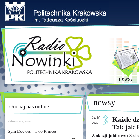
newsy
słuchaj nas online
24.10
Każde dzi
aktualnie gramy:
2025
Tak jak P
Spin Doctors - Two Princes
Z okazji jubileuszu 80-l