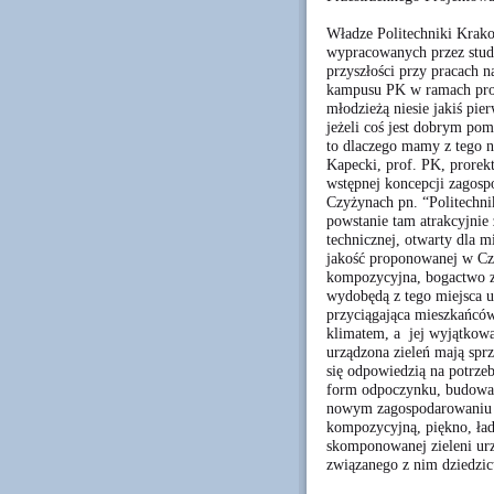
Władze Politechniki Krako
wypracowanych przez stude
przyszłości przy pracach 
kampusu PK w ramach proje
młodzieżą niesie jakiś pie
jeżeli coś jest dobrym pom
to dlaczego mamy z tego n
Kapecki, prof. PK, prorek
wstępnej koncepcji zagosp
Czyżynach pn. “Politechni
powstanie tam atrakcyjnie
technicznej, otwarty dla 
jakość proponowanej w Czy
kompozycyjna, bogactwo zi
wydobędą z tego miejsca 
przyciągająca mieszkańcó
klimatem, a jej wyjątkowa
urządzona zieleń mają sprz
się odpowiedzią na potrz
form odpoczynku, budowan
nowym zagospodarowaniu C
kompozycyjną, piękno, ład
skomponowanej zieleni ur
związanego z nim dziedzic