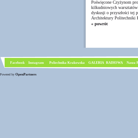
Poświęcone Czyżynom proj
kilkudniowych warsztató
dyskusji o przyszłości tej
Architektury Politechniki
« powrót
Facebook
I
nstagram
Poliechnika Krakowska
GALERIA RADIOWA
Nasza P
OpenPartners
Powered by