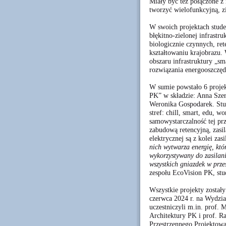
Miały być też połączone z 
tworzyć wielofunkcyjną, z
W swoich projektach studen
błękitno-zielonej infrastr
biologicznie czynnych, re
kształtowaniu krajobrazu. 
obszaru infrastruktury „sma
rozwiązania energooszczędn
W sumie powstało 6 projek
PK” w składzie: Anna Szer
Weronika Gospodarek. Stud
stref: chill, smart, edu, w
samowystarczalność tej pr
zabudową retencyjną, zas
elektrycznej są z kolei za
nich wytwarza energię, któr
wykorzystywany do zasilani
wszystkich gniazdek w prz
zespołu EcoVision PK, stud
Wszystkie projekty został
czerwca 2024 r. na Wydzia
uczestniczyli m.in. prof.
Architektury PK i prof. R
Przestrzennego Projektow