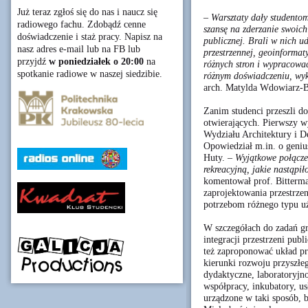
Już teraz zgłoś się do nas i naucz się
– Warsztaty dały studentom
radiowego fachu. Zdobądź cenne
szansę na zderzanie swoich
doświadczenie i staż pracy. Napisz na
publicznej. Brali w nich ud
nasz adres e-mail lub na FB lub
przestrzennej, geoinformat
przyjdź
w poniedziałek o 20:00
na
różnych stron i wypracować
spotkanie radiowe w naszej siedzibie.
różnym doświadczeniu, wyk
arch. Matylda Wdowiarz-B
Zanim studenci przeszli d
otwierających. Pierwszy w
Wydziału Architektury i 
Opowiedział m.in. o geniu
Huty.
– Wyjątkowe połącze
rekreacyjną, jakie nastąpi
komentował prof. Bitterma
zaprojektowania przestrze
potrzebom różnego typu u
W szczegółach do zadań g
integracji przestrzeni pub
też zaproponować układ pr
kierunki rozwoju przyszłe
dydaktyczne, laboratoryjno
współpracy, inkubatory, us
urządzone w taki sposób, 