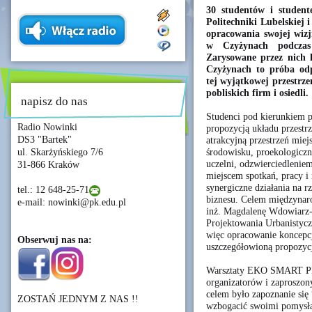
30 studentów i student
Politechniki Lubelskiej 
opracowania swojej wiz
w Czyżynach podcz
Zarysowane przez nich 
Czyżynach to próba od
tej wyjątkowej przestrze
pobliskich firm i osiedli.
napisz do nas
Studenci pod kierunkiem p
Radio Nowinki
propozycją układu przestr
DS3 "Bartek"
atrakcyjną przestrzeń mie
środowisku, proekologiczn
ul. Skarżyńskiego 7/6
uczelni, odzwierciedleniem
31-866 Kraków
miejscem spotkań, pracy i 
synergiczne działania na 
tel.: 12 648-25-71
biznesu. Celem międzynar
e-mail: nowinki@pk.edu.pl
inż. Magdalenę Wdowiarz-
Projektowania Urbanistycz
więc opracowanie koncepc
Obserwuj nas na:
uszczegółowioną propozycj
Warsztaty EKO SMART PK r
organizatorów i zaproszon
celem było zapoznanie się 
ZOSTAŃ JEDNYM Z NAS !!
wzbogacić swoimi pomysł