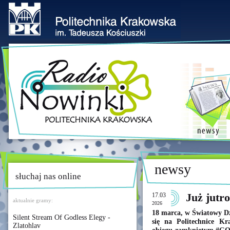
newsy
słuchaj nas online
17.03
Już jutr
aktualnie gramy:
2026
18 marca, w Światowy Dz
Silent Stream Of Godless Elegy -
się na Politechnice Kr
Zlatohlav