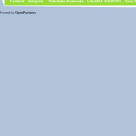
Facebook
I
nstagram
Poliechnika Krakowska
GALERIA RADIOWA
Nasza P
OpenPartners
Powered by