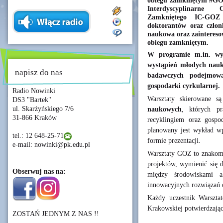
obiegu zamkniętym #GOZ
Interdyscyplinarn
Zamkniętego IC-GOZ 
doktorantów oraz czło
naukowa oraz zaintereso
obiegu zamkniętym.
W programie m.in. wyk
wystąpień młodych nauk
napisz do nas
badawczych podejmowa
gospodarki cyrkularnej.
Radio Nowinki
Warsztaty skierowane 
DS3 "Bartek"
ul. Skarżyńskiego 7/6
naukowych
, których pr
31-866 Kraków
recyklingiem oraz gosp
planowany jest wykład wp
tel.: 12 648-25-71
formie prezentacji.
e-mail: nowinki@pk.edu.pl
Warsztaty GOZ to znakomi
projektów, wymienić się 
Obserwuj nas na:
między środowiskami a
innowacyjnych rozwiązań
Każdy uczestnik Warszta
Krakowskiej potwierdzając
ZOSTAŃ JEDNYM Z NAS !!