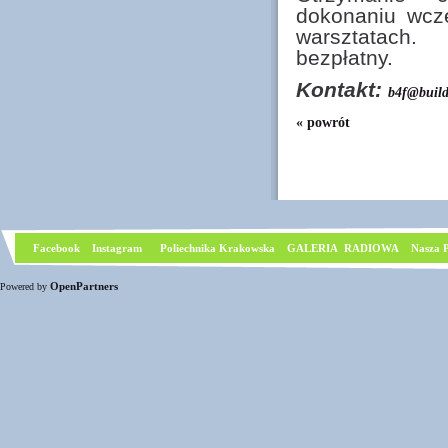
dokonaniu wcześ
warsztatach.
bezpłatny.
Kontakt:
b4f@build
« powrót
Facebook
I
nstagram
Poliechnika Krakowska
GALERIA RADIOWA
Nasza P
OpenPartners
Powered by