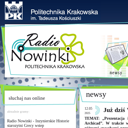
newsy
słuchaj nas online
12.05
Już dziś
aktualnie gramy:
2025
TEMAT: „Prezentacja i
Radio Nowinki - Inzynierskie Historie
Archicad”. W trakcie w
starozytni Grecy wstep