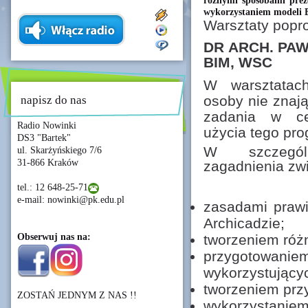
różnymi sposobami preze
wykorzystaniem modeli 
Warsztaty popr
DR
ARCH.
PAW
BIM,
WSC
W warsztatac
osoby nie znaj
napisz do nas
zadania w ce
Radio Nowinki
użycia tego pro
DS3 "Bartek"
W szczegól
ul. Skarżyńskiego 7/6
31-866 Kraków
zagadnienia zw
tel.: 12 648-25-71
e-mail: nowinki@pk.edu.pl
zasadami praw
Archicadzie;
Obserwuj nas na:
tworzeniem róż
przygoto
wykorzystujący
tworzeniem prz
ZOSTAŃ JEDNYM Z NAS !!
wykorzystaniem