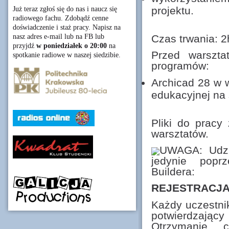
projektu.
Już teraz zgłoś się do nas i naucz się
radiowego fachu. Zdobądź cenne
doświadczenie i staż pracy. Napisz na
nasz adres e-mail lub na FB lub
Czas trwania: 2
przyjdź
w poniedziałek o 20:00
na
Przed warszta
spotkanie radiowe w naszej siedzibie.
programów:
Archicad 28 w w
edukacyjnej na 
Pliki do pracy
warsztatów.
UWAGA: Udzia
jedynie poprz
Buildera:
REJESTRACJ
Każdy uczestni
potwierdzaj
Otrzymanie c