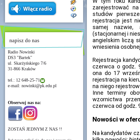
W tym roku kand
zarejestrować na
studiów pierwsze
rejestracja jest n
samej nazwie, 
(stacjonarnej i ni
angielskim liczą 
napisz do nas
wniesienia osobnej
Radio Nowinki
DS3 "Bartek"
Rejestracja kandyd
ul. Skarżyńskiego 7/6
czerwca o godz. 
31-866 Kraków
ona do 17 wrześni
rejestracja na kie
tel.: 12 648-25-71
na niego rejestrow
e-mail: nowinki@pk.edu.pl
Inne terminy obo
wzornictwa prze
Obserwuj nas na:
czerwca od godz. 9
Nowości w ofer
ZOSTAŃ JEDNYM Z NAS !!
Na kandydatów cz
kilka nowości:
biot