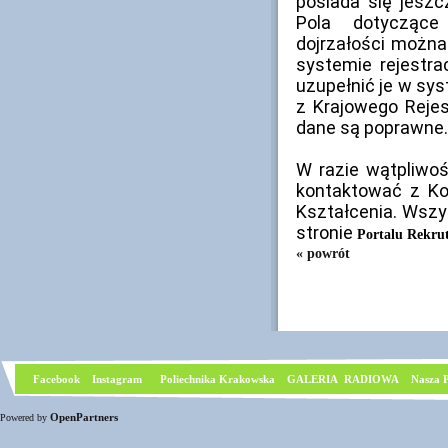
posiada się jesz
Pola dotycząc
dojrzałości można
systemie rejestra
uzupełnić je w sys
z Krajowego Reje
dane są poprawne
W razie wątpliwo
kontaktować z Ko
Kształcenia. Wszy
stronie
Portalu Rekru
« powrót
Facebook
I
nstagram
Poliechnika Krakowska
GALERIA RADIOWA
Nasza P
OpenPartners
Powered by