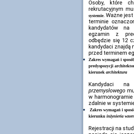
Osoby, które c
rekrutacyjnym mu
. Ważne jest
systemie
terminie oznaczo
kandydatów na
egzamin z pred
odbędzie się 12 c
kandydaci znajdą n
przed terminem e
Zakres wymagań i sposó
predyspozycji architekto
kierunek
architektura
Kandydaci n
przemysłowego
mus
w harmonogramie re
zdalnie w systemie
Zakres wymagań i sposó
kierunku
inżynieria wzor
Rejestracji na stu