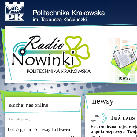
newsy
słuchaj nas online
05.06
Już czas
aktualnie gramy:
2024
Elektroniczna rejestra
Led Zeppelin - Stairway To Heaven
stopnia rozpoczęta. Twoj