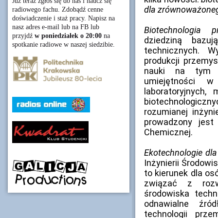
Już teraz zgłoś się do nas i naucz się
dla zrównoważone
radiowego fachu. Zdobądź cenne
doświadczenie i staż pracy. Napisz na
nasz adres e-mail lub na FB lub
Biotechnologia p
przyjdź
w poniedziałek o 20:00
na
dziedziną bazu
spotkanie radiowe w naszej siedzibie.
technicznych. W
produkcji przemys
nauki na tym k
umiejętności w
laboratoryjnych, 
biotechnologic
rozumianej inżynie
prowadzony jest 
Chemicznej.
Ekotechnologie d
Inżynierii Środowis
to kierunek dla o
związać z rozw
środowiska techn
odnawialne źró
technologii prz