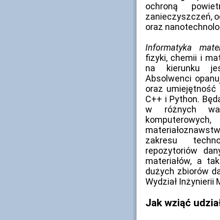
ochroną powie
zanieczyszczeń, od
oraz nanotechnolo
Informatyka mate
fizyki, chemii i 
na kierunku je
Absolwenci opanu
oraz umiejętność
C++ i Python. Będ
w różnych war
komputerowych, 
materiałoznawst
zakresu techno
repozytoriów da
materiałów, a ta
dużych zbiorów da
Wydział Inżynierii 
Jak wziąć udział