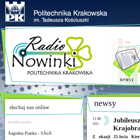
newsy
słuchaj nas online
11.06
Jubileus
aktualnie gramy:
2025
Krajobra
Åagodna Pianka - SÅoÅ
Z okazji 25-lecia Kie