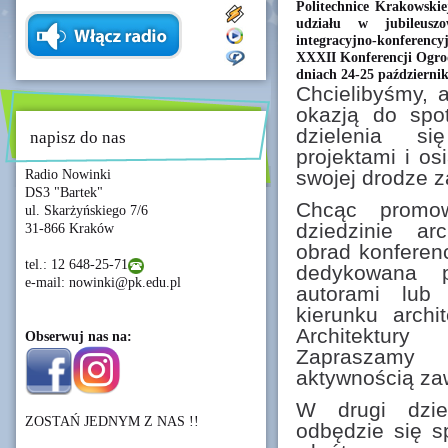
Politechnice Krakowski
udziału w jubileusz
integracyjno-konferenc
XXXII Konferencji Ogro
dniach 24-25 październi
Chcielibyśmy, 
okazją do spo
dzielenia si
napisz do nas
projektami i os
swojej drodze 
Radio Nowinki
DS3 "Bartek"
Chcąc promow
ul. Skarżyńskiego 7/6
dziedzinie ar
31-866 Kraków
obrad konferen
tel.: 12 648-25-71
dedykowana pr
e-mail: nowinki@pk.edu.pl
autorami lub
kierunku archi
Architektury
Obserwuj nas na:
Zapraszamy 
aktywnością z
W drugi dzień
ZOSTAŃ JEDNYM Z NAS !!
odbędzie się s