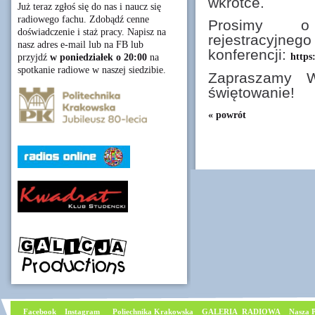
wkrótce.
Już teraz zgłoś się do nas i naucz się
radiowego fachu. Zdobądź cenne
Prosimy o 
doświadczenie i staż pracy. Napisz na
rejestra
nasz adres e-mail lub na FB lub
konferencji:
https
przyjdź
w poniedziałek o 20:00
na
spotkanie radiowe w naszej siedzibie.
Zapraszamy W
świętowanie!
« powrót
Facebook
I
nstagram
Poliechnika Krakowska
GALERIA RADIOWA
Nasza P