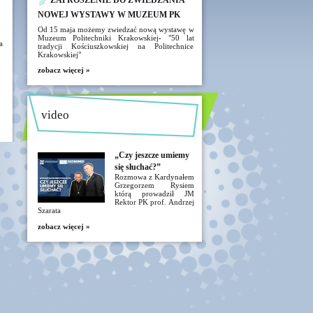
ZAPROSZENIE DO ZWIEDZANIA
NOWEJ WYSTAWY W MUZEUM PK
Od 15 maja możemy zwiedzać nową wystawę w
Muzeum Politechniki Krakowskiej- "50 lat
a
tradycji Kościuszkowskiej na Politechnice
Krakowskiej"
zobacz więcej »
video
„Czy jeszcze umiemy
się słuchać?”
Rozmowa z Kardynałem
Grzegorzem Rysiem
którą prowadził JM
Rektor PK prof. Andrzej
Szarata
zobacz więcej »