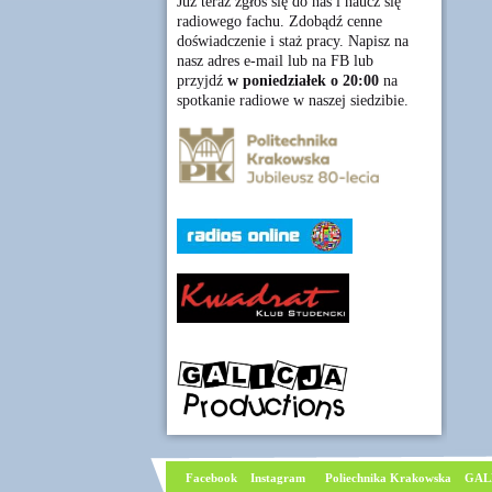
Już teraz zgłoś się do nas i naucz się
radiowego fachu. Zdobądź cenne
doświadczenie i staż pracy. Napisz na
nasz adres e-mail lub na FB lub
przyjdź
w poniedziałek o 20:00
na
spotkanie radiowe w naszej siedzibie.
Facebook
I
nstagram
Poliechnika Krakowska
GAL