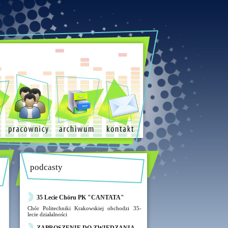
podcasty
35 Lecie Chóru PK "CANTATA"
Chór Politechniki Krakowskiej obchodzi 35-
lecie działalności