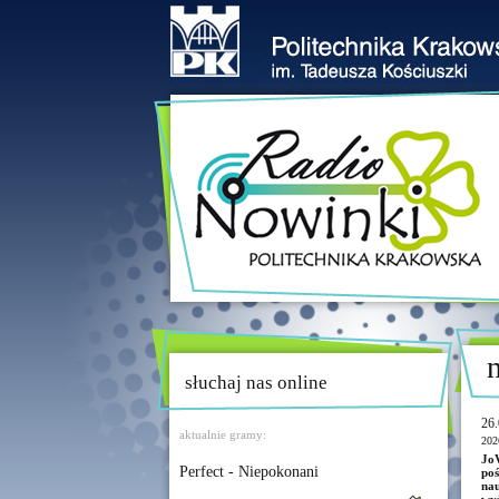
słuchaj nas online
26.
aktualnie gramy:
202
JoV
Perfect - Niepokonani
poś
na