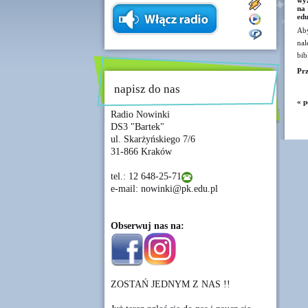
wyż
na
edu
Aby
nal
bib
Pr
napisz do nas
« p
Radio Nowinki
DS3 "Bartek"
ul. Skarżyńskiego 7/6
31-866 Kraków
tel.: 12 648-25-71
e-mail: nowinki@pk.edu.pl
Obserwuj nas na:
ZOSTAŃ JEDNYM Z NAS !!