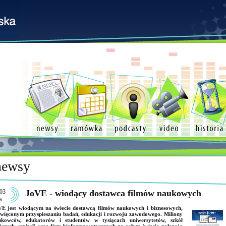
newsy
03
JoVE - wiodący dostawca filmów naukowych
6
E jest wiodącym na świecie dostawcą filmów naukowych i biznesowych,
więconym przyspieszaniu badań, edukacji i rozwoju zawodowego. Miliony
ukowców, edukatorów i studentów w tysiącach uniwersytetów, szkół