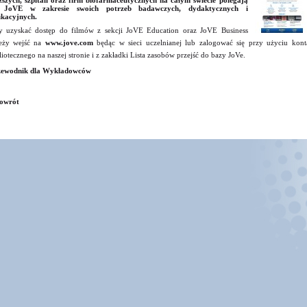
szych, szpitali oraz firm biofarmaceutycznych na całym świecie polegają
 JoVE w zakresie swoich potrzeb badawczych, dydaktycznych i
kacyjnych.
 uzyskać dostęp do filmów z sekcji JoVE Education oraz JoVE Business
eży wejść na
www.jove.com
będąc w sieci uczelnianej lub zalogować się przy użyciu kont
liotecznego na naszej stronie i z zakładki Lista zasobów przejść do bazy JoVe.
zewodnik dla Wykładowców
owrót