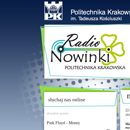
słuchaj nas online
22.
aktualnie gramy:
202
Pink Floyd - Money
Mi
mar