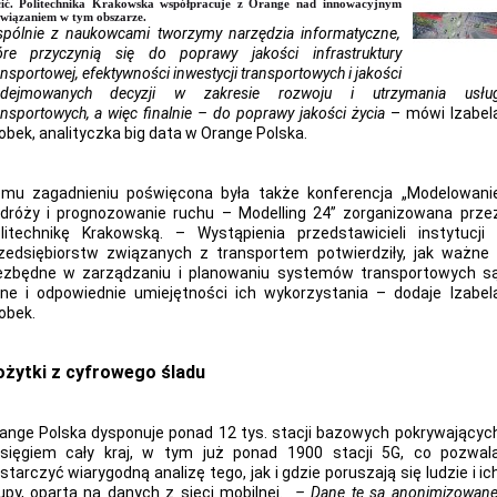
cić. Politechnika Krakowska współpracuje z Orange nad innowacyjnym
wiązaniem w tym obszarze.
pólnie z naukowcami tworzymy narzędzia informatyczne,
óre przyczynią się do poprawy jakości infrastruktury
ansportowej, efektywności inwestycji transportowych i jakości
dejmowanych decyzji w zakresie rozwoju i utrzymania usłu
ansportowych, a więc finalnie – do poprawy jakości życia
– mówi Izabel
obek, analityczka big data w Orange Polska.
mu zagadnieniu poświęcona była także konferencja „Modelowani
dróży i prognozowanie ruchu – Modelling 24” zorganizowana prze
litechnikę Krakowską. – Wystąpienia przedstawicieli instytucji 
zedsiębiorstw związanych z transportem potwierdziły, jak ważne 
ezbędne w zarządzaniu i planowaniu systemów transportowych s
ne i odpowiednie umiejętności ich wykorzystania – dodaje Izabel
obek.
żytki z cyfrowego śladu
ange Polska dysponuje ponad 12 tys. stacji bazowych pokrywającyc
sięgiem cały kraj, w tym już ponad 1900 stacji 5G, co pozwal
starczyć wiarygodną analizę tego, jak i gdzie poruszają się ludzie i ic
upy, opartą na danych z sieci mobilnej.
– Dane te są anonimizowane