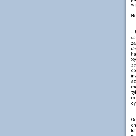
wa
Bi
– 
st
za
da
ha
Sy
że
op
in
sz
ma
ty
ro
cy
Or
ch
Ic