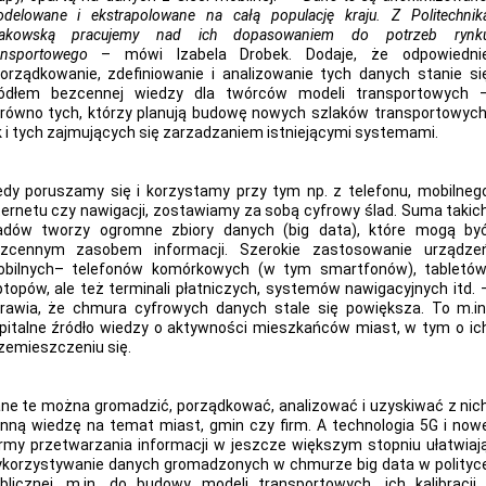
delowane i ekstrapolowane na całą populację kraju. Z Politechnik
akowską pracujemy nad ich dopasowaniem do potrzeb rynk
ansportowego
– mówi Izabela Drobek. Dodaje, że odpowiedni
orządkowanie, zdefiniowanie i analizowanie tych danych stanie si
ódłem bezcennej wiedzy dla twórców modeli transportowych 
równo tych, którzy planują budowę nowych szlaków transportowych
k i tych zajmujących się zarzadzaniem istniejącymi systemami.
edy poruszamy się i korzystamy przy tym np. z telefonu, mobilneg
ternetu czy nawigacji, zostawiamy za sobą cyfrowy ślad. Suma takic
adów tworzy ogromne zbiory danych (big data), które mogą by
zcennym zasobem informacji. Szerokie zastosowanie urządze
bilnych– telefonów komórkowych (w tym smartfonów), tabletów
ptopów, ale też terminali płatniczych, systemów nawigacyjnych itd. 
rawia, że chmura cyfrowych danych stale się powiększa. To m.in
pitalne źródło wiedzy o aktywności mieszkańców miast, w tym o ic
zemieszczeniu się.
ne te można gromadzić, porządkować, analizować i uzyskiwać z nic
nną wiedzę na temat miast, gmin czy firm. A technologia 5G i now
rmy przetwarzania informacji w jeszcze większym stopniu ułatwiaj
korzystywanie danych gromadzonych w chmurze big data w polityc
blicznej, m.in. do budowy modeli transportowych, ich kalibracji 