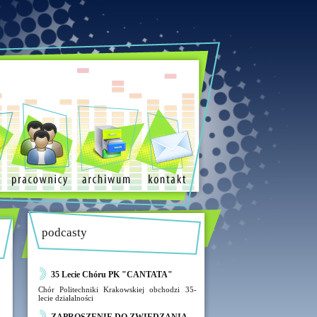
podcasty
35 Lecie Chóru PK "CANTATA"
Chór Politechniki Krakowskiej obchodzi 35-
lecie działalności