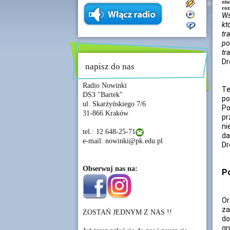
ziś
roz
Ws
kt
tr
po
tr
Dr
napisz do nas
Radio Nowinki
Te
DS3 "Bartek"
po
ul. Skarżyńskiego 7/6
Po
31-866 Kraków
pr
ni
tel.: 12 648-25-71
da
e-mail: nowinki@pk.edu.pl
Dr
Obserwuj nas na:
Po
Or
za
ZOSTAŃ JEDNYM Z NAS !!
do
gr