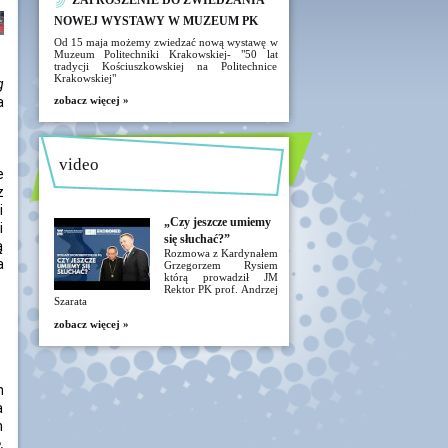
ZAPROSZENIE DO ZWIEDZANIA
NOWEJ WYSTAWY W MUZEUM PK
Od 15 maja możemy zwiedzać nową wystawę w
Muzeum Politechniki Krakowskiej- "50 lat
tradycji Kościuszkowskiej na Politechnice
Krakowskiej"
g
a
zobacz więcej »
video
e
z
i
„Czy jeszcze umiemy
i
się słuchać?”
ą
Rozmowa z Kardynałem
a
Grzegorzem Rysiem
którą prowadził JM
Rektor PK prof. Andrzej
Szarata
zobacz więcej »
h
a
h
,