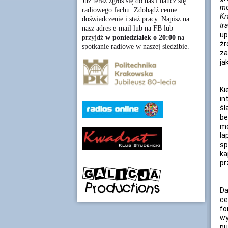
Już teraz zgłoś się do nas i naucz się
mo
radiowego fachu. Zdobądź cenne
Kr
doświadczenie i staż pracy. Napisz na
tr
nasz adres e-mail lub na FB lub
up
przyjdź
w poniedziałek o 20:00
na
źr
spotkanie radiowe w naszej siedzibie.
za
ja
Ki
in
śl
be
mo
la
sp
ka
pr
Da
ce
fo
wy
pu