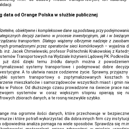
lidacji.
g data od Orange Polska w służbie publicznej
Rzetelne, obiektywne i kompleksowe dane są podstawą przy podejmowani
rategicznych decyzji zarówno w procesie inwestycyjnym, jak i w bieżący
rządzaniu transportem. Dlatego wiążemy olbrzymie nadzieje z zasobam
nych gromadzonymi przez operatorów sieci komórkowych
– wyjaśnia d
b. inż. Jacek Chmielewski, profesor Politechniki Krakowskiej z Katedr
stemów Transportowych na Wydziale Inżynierii Lądowej PK. Podkreśla
 już dziś dzięki temu źródłu danych można z powodzenie
tymalizować systemy transportowe i podejmować dobre decyzj
westycyjne. A to ułatwia nasze codzienne życie. Sprawny, przyjazny 
ybki system transportowy o zoptymalizowanych kosztach t
rzenie mieszkańców i samorządowców wszystkich miast i gmin ni
lko w Polsce. Od dłuższego czasu prowadzone na świecie prace na
zwojem systemów w coraz większym stopniu opierają się n
frowych zbiorach danych, a te rosną niezwykle szybko.
ange ma ogromne ilości danych, które przechowuje w bezpieczne
murze i które potrafi wykorzystać dla dobra innych firm czy instytucji
h odpowiednia analiza pomaga na wiele sposobów. Sprawdza się m.in