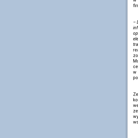
w 
fi
– 
in
op
el
tr
re
zo
Mo
ce
w 
po
Ze
ko
we
ze
wy
ws