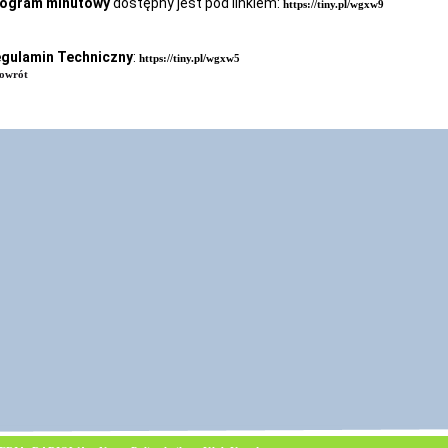
ogram minutowy
dostępny jest pod linkiem:
https://tiny.pl/wgxw9
gulamin Techniczny
:
https://tiny.pl/wgxw5
owrót