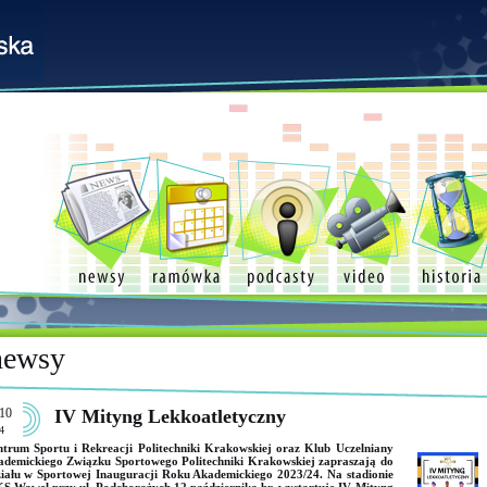
newsy
10
IV Mityng Lekkoatletyczny
4
trum Sportu i Rekreacji Politechniki Krakowskiej oraz Klub Uczelniany
demickiego Związku Sportowego Politechniki Krakowskiej zapraszają do
iału w Sportowej Inauguracji Roku Akademickiego 2023/24. Na stadionie