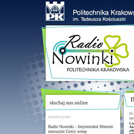
słuchaj nas online
11.
aktualnie gramy:
202
Cen
Radio Nowinki - Inzynierskie Historie
Aka
udz
starozytni Grecy wstep