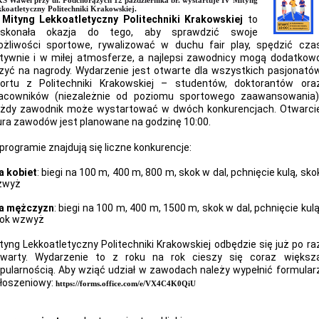
 Wawel przy ul. Podchorążych 12 października br. wystartuje IV Mityng
koatletyczny Politechniki Krakowskiej.
 Mityng Lekkoatletyczny Politechniki Krakowskiej
to
oskonała okazja do tego, aby sprawdzić swoje
żliwości sportowe, rywalizować w duchu fair play, spędzić cza
tywnie i w miłej atmosferze, a najlepsi zawodnicy mogą dodatkow
czyć na nagrody. Wydarzenie jest otwarte dla wszystkich pasjonató
ortu z Politechniki Krakowskiej – studentów, doktorantów ora
acowników (niezależnie od poziomu sportowego zaawansowania)
żdy zawodnik może wystartować w dwóch konkurencjach. Otwarci
ura zawodów jest planowane na godzinę 10:00.
programie znajdują się liczne konkurencje:
a kobiet
: biegi na 100 m, 400 m, 800 m, skok w dal, pchnięcie kulą, sko
zwyż
a mężczyzn
: biegi na 100 m, 400 m, 1500 m, skok w dal, pchnięcie kulą
ok wzwyż
tyng Lekkoatletyczny Politechniki Krakowskiej odbędzie się już po ra
warty. Wydarzenie to z roku na rok cieszy się coraz większ
pularnością. Aby wziąć udział w zawodach należy wypełnić formular
łoszeniowy:
https://forms.office.com/e/VX4C4K0QiU