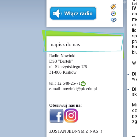
WKS
Lek
IV
d
mo
ak
li
sp
pr
napisz do nas
Ka
bi
Radio Nowinki
DS3 "Bartek"
W 
ul. Skarżyńskiego 7/6
31-866 Kraków
Dl
w
tel.: 12 648-25-71
e-mail: nowinki@pk.edu.pl
Dl
sk
Mi
Obserwuj nas na:
cz
po
zg
ZOSTAŃ JEDNYM Z NAS !!