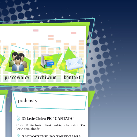
podcasty
35 Lecie Chóru PK "CANTATA"
Chór Politechniki Krakowskiej obchodzi 35-
lecie działalności