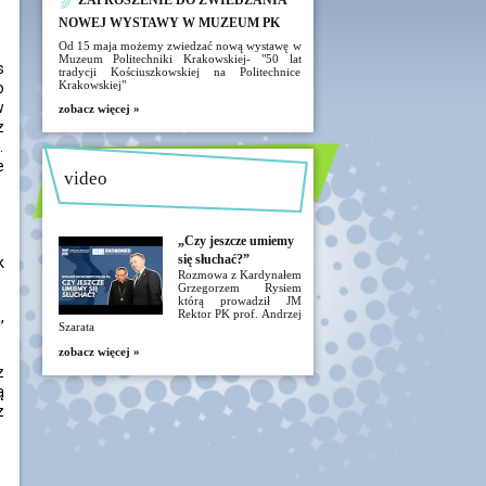
ZAPROSZENIE DO ZWIEDZANIA
NOWEJ WYSTAWY W MUZEUM PK
Od 15 maja możemy zwiedzać nową wystawę w
Muzeum Politechniki Krakowskiej- "50 lat
s
tradycji Kościuszkowskiej na Politechnice
Krakowskiej"
o
w
zobacz więcej »
z
.
e
video
„Czy jeszcze umiemy
się słuchać?”
k
Rozmowa z Kardynałem
Grzegorzem Rysiem
którą prowadził JM
Rektor PK prof. Andrzej
,
Szarata
zobacz więcej »
z
ą
z