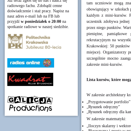
Już teraz zgłoś się do nas i naucz się
tam uczniowie mogą znal
radiowego fachu. Zdobądź cenne
obowiązujący w szkołach 
doświadczenie i staż pracy. Napisz na
każdym z mini-kursów. P
nasz adres e-mail lub na FB lub
uczestnik zdobywa jednej
przyjdź
w poniedziałek o 20:00
na
spotkanie radiowe w naszej siedzibie.
przez niego punktów. Wart
pieniężne, pamiątkowe
rekrutacyjnym na wszystki
Krakowskiej: 50 punktów (
miejsce). Organizatorzy pr
szczególnie mocno zaang
zakresie mini-kursów.
Lista kursów, które mog
W zakresie architektury kr
„Przygotowanie portfolio”
„Rysunek odręczny”
„Rysunek odręczny dla kan
W zakresie matematyki:
„Iloczyn skalarny i wekto
„Płaszczyzna i prosta w pr