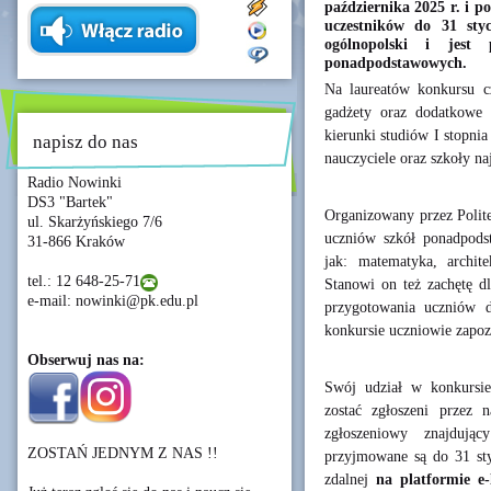
października 2025 r. i po
uczestników do 31 sty
ogólnopolski i jest 
ponadpodstawowych.
Na laureatów konkursu c
gadżety oraz dodatkowe 
kierunki studiów I stopni
napisz do nas
nauczyciele oraz szkoły n
Radio Nowinki
DS3 "Bartek"
Organizowany przez Polit
ul. Skarżyńskiego 7/6
uczniów szkół ponadpods
31-866 Kraków
jak: matematyka, archit
tel.: 12 648-25-71
Stanowi on też zachętę d
e-mail: nowinki@pk.edu.pl
przygotowania uczniów d
konkursie uczniowie zapoz
Obserwuj nas na:
Swój udział w konkursie
zostać zgłoszeni przez 
zgłoszeniowy znajduj
ZOSTAŃ JEDNYM Z NAS !!
przyjmowane są do 31 sty
zdalnej
na platformie e-