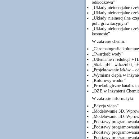
odśrodkowa”
„Układy nieinercjalne częś
„Układy nieinercjalne częś
„Układy nieinercjalne czę
polu grawitacyjnym”
„Układy nieinercjalne czę
kosmosie”
W zakresie chemii:
„Chromatografia kolumno
„Twardość wody”
„Utlenianie i redukcja +
„Skala pH – wskaźniki, p
„Projektowanie leków – od
„Wymiana ciepła w inżynie
„Kolorowy wodór”
„Proekologiczne katalizato
„OZE w Inżynierii Chemic
W zakresie informatyki:
„Edycja video”
„Modelowanie 3D. Wprow
„Modelowanie 3D. Wprowa
„Podstawy programowania 
„Podstawy programowania 
„Podstawy programowania 
„Podstawy programowania 