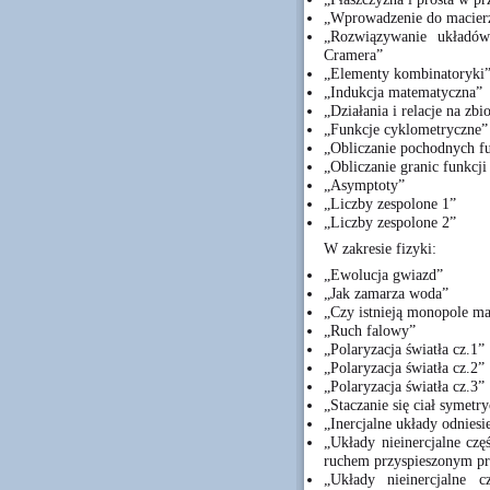
„Wprowadzenie do macier
„Rozwiązywanie układów
Cramera”
„Elementy kombinatoryki
„Indukcja matematyczna”
„Działania i relacje na zbi
„Funkcje cyklometryczne”
„Obliczanie pochodnych fu
„Obliczanie granic funkcji
„Asymptoty”
„Liczby zespolone 1”
„Liczby zespolone 2”
W zakresie fizyki:
„Ewolucja gwiazd”
„Jak zamarza woda”
„Czy istnieją monopole m
„Ruch falowy”
„Polaryzacja światła cz.1”
„Polaryzacja światła cz.2”
„Polaryzacja światła cz.3”
„Staczanie się ciał symetr
„Inercjalne układy odniesi
„Układy nieinercjalne czę
ruchem przyspieszonym p
„Układy nieinercjalne c