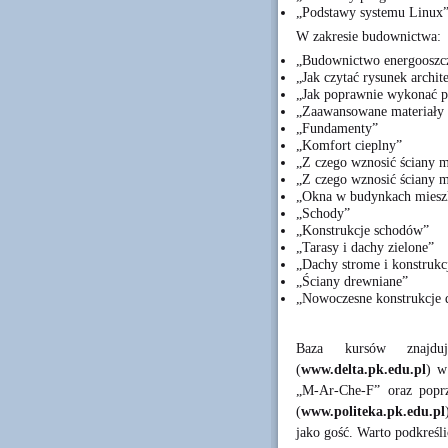
„Podstawy systemu Linux
W zakresie budownictwa:
„Budownictwo energooszc
„Jak czytać rysunek archit
„Jak poprawnie wykonać p
„Zaawansowane materiały 
„Fundamenty”
„Komfort cieplny”
„Z czego wznosić ściany 
„Z czego wznosić ściany 
„Okna w budynkach miesz
„Schody”
„Konstrukcje schodów”
„Tarasy i dachy zielone”
„Dachy strome i konstrukc
„Ściany drewniane”
„Nowoczesne konstrukcje 
Baza kursów znajduj
(
www.delta.pk.edu.pl
) w
„M-Ar-Che-F” oraz popr
(
www.politeka.pk.edu.pl
jako gość. Warto podkreśli