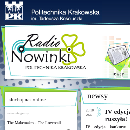
newsy
słuchaj nas online
20.10
IV edyc
aktualnie gramy:
2025
ruszyła!
The Makemakes - The Lovercall
IV edycja konkursu 