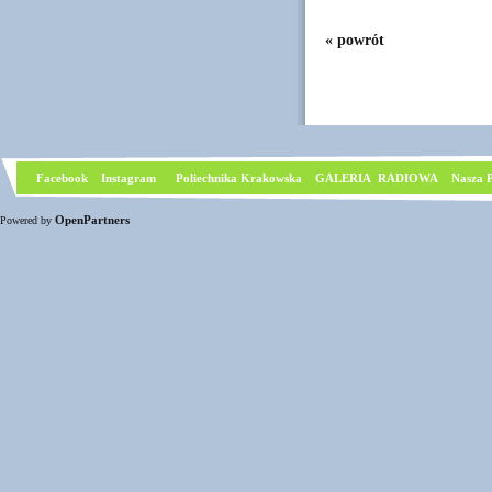
« powrót
Facebook
I
nstagram
Poliechnika Krakowska
GALERIA RADIOWA
Nasza P
OpenPartners
Powered by