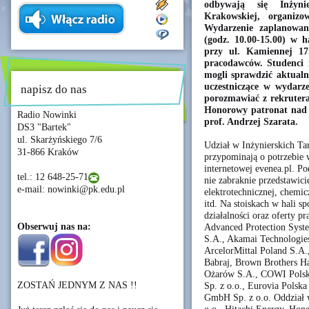
odbywają się Inżynie
Krakowskiej, organizo
Wydarzenie zaplanowan
(godz. 10.00-15.00) w 
przy ul. Kamiennej 17
pracodawców. Studenci i
mogli sprawdzić aktualn
uczestniczące w wydarz
napisz do nas
porozmawiać z rekruteram
Honorowy patronat nad 
Radio Nowinki
prof. Andrzej Szarata.
DS3 "Bartek"
ul. Skarżyńskiego 7/6
Udział w Inżynierskich Tar
31-866 Kraków
przypominają o potrzebie w
internetowej evenea.pl. P
tel.: 12 648-25-71
nie zabraknie przedstawici
e-mail: nowinki@pk.edu.pl
elektrotechnicznej, chemic
itd. Na stoiskach w hali s
działalności oraz oferty p
Obserwuj nas na:
Advanced Protection Syst
S.A., Akamai Technologies 
ArcelorMittal Poland S.A.
Babraj, Brown Brothers H
Ożarów S.A., COWI Polska
ZOSTAŃ JEDNYM Z NAS !!
Sp. z o.o., Eurovia Polska
GmbH Sp. z o.o. Oddział w