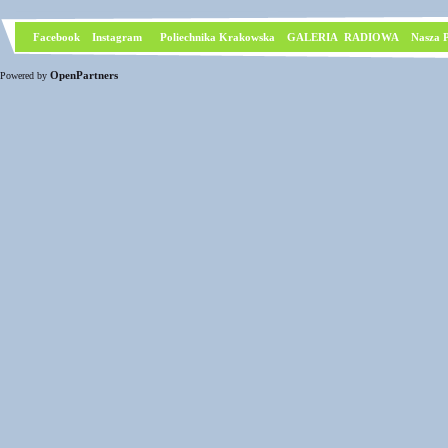
Facebook
I
nstagram
Poliechnika Krakowska
GALERIA RADIOWA
Nasza P
OpenPartners
Powered by