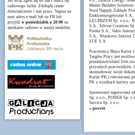
o.o., Hitachi Energy, Hone
Już teraz zgłoś się do nas i naucz się
Master Builders Solutions
radiowego fachu. Zdobądź cenne
Nord Napędy Zakłady Produ
doświadczenie i staż pracy. Napisz na
Elektroenergetyczne S.A.
nasz adres e-mail lub na FB lub
ŁĘGPRZEM Sp. z o.o., Rock
przyjdź
w poniedziałek o 20:00
na
S.A., Silicon Creations 
spotkanie radiowe w naszej siedzibie.
Polska S.A., Valeo Autosy
S.A., Wojskowy Instytut T
ZUE S.A.
Pracownicy Biura Karier z
Targów Pracy jest możliwo
przedstawicielami firm or
przyszłych pracowników. 
skonsultować swoje dokum
Karier PK i rekruterami 
PK o ścieżkach kariery z
Sponsorami tegorocznej e
Sp. z o.o., PONER Sp. z
Service Sp. z o.o.
« powrót