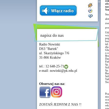
ro
ofe
na
Sza
Stu
akt
zwe
prz
Udz
napisz do nas
wcz
pop
bud
Radio Nowinki
itd
dla
DS3 "Bartek"
Glo
ul. Skarżyńskiego 7/6
o.o
Bro
31-866 Kraków
Dan
Fie
Sp.
tel.: 12 648-25-71
Sol
e-mail: nowinki@pk.edu.pl
Sp.
Bud
Sel
Val
Tec
Obserwuj nas na:
Pra
moż
ocz
mog
ZOSTAŃ JEDNYM Z NAS !!
rek
zaw