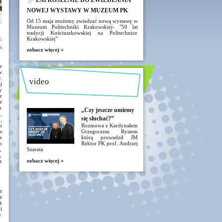
ZAPROSZENIE DO ZWIEDZANIA
NOWEJ WYSTAWY W MUZEUM PK
Od 15 maja możemy zwiedzać nową wystawę w
Muzeum Politechniki Krakowskiej- "50 lat
tradycji Kościuszkowskiej na Politechnice
,
Krakowskiej"
h
zobacz więcej »
e
w
:
video
j
y
e
z
n
„Czy jeszcze umiemy
,
się słuchać?”
,
n
Rozmowa z Kardynałem
s
Grzegorzem Rysiem
e
którą prowadził JM
o
Rektor PK prof. Andrzej
,
Szarata
,
zobacz więcej »
t
t
z
ż
i
y