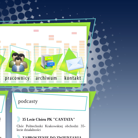
podcasty
ą
35 Lecie Chóru PK "CANTATA"
Chór Politechniki Krakowskiej obchodzi 35-
lecie działalności