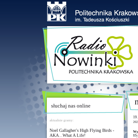
słuchaj nas online
19.
aktualnie gramy:
202
Noel Gallagher's High Flying Birds -
Wyd
AKA...What A Life!
15.