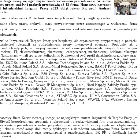
ku targi cieszą się ogromnym zainteresowaniem pracodawców. W sumie
rty pracy, stażów i praktyk przedstawią aż 43 firmy. Honorowy patronat
d Inżynierskimi Targami Pracy 2023 objął rektor PK prof. Andrzej
rata.
denci i absolwenci Politechniki oraz innych uczelni będą mogli sprawdzić
ualne oferty pracy, praktyk i staży przygotowane przez uczestniczące w wydarzeniu firmy
ryfikować poprawność swojego CV, porozmawiać z rekruterami firm i wysłuchać prezentacji ic
edstawicieli.
iał w Inżynierskich Targach Pracy jest bezpłatny, ale organizatorzy przypominają o potrzebi
eśniejszej rejestracji za pośrednictwem strony internetowej evenea.pl. Podobnie jak 
rzednich edycjach, w bieżącej również nie zabraknie przedstawicieli różnych branż, w tym
owlanej, IT, elektrotechnicznej, chemicznej, energetycznej, mechanicznej, telekomunikacyjne
. Na stoiskach w hali sportowej Politechniki Krakowskiej swój profil działalności oraz oferty prac
 studentów i absolwentów zaprezentują m.in.: Advanced Protection Systems S.A., AirLiquid
bal E&C Solutions Poland S.A., Akamai Technologies Poland Sp. z o.o., Apleona Polska Sp. 
., ArcelorMittal Poland S.A., ArcelorMittal Refractories Sp. z o.o., BAMET Paweł Babraj, Brow
thers Harriman (Poland) Sp. z o.o., Budimex S.A., Cement Ożarów S.A., COWI Polska Sp. z o.o.
 Cake Polonia Sp. z o.o., E80 Group Sp. z o.o., Eurovia Polska S.A., Eycore Sp. z o.o.
ldCore Service Solutions GmbH Sp. z o.o. Oddział w Polsce, Give Steel BIM & Structural Desig
 z o.o., Hitachi Energy, Honeywell Sp. z o.o., Jarex Sp. z o.o., Maem Sp. z o.o., Master Builder
utions Polska Sp. z o.o., Newag IP Management Sp. z o.o., Nord Napędy Zakłady Produkcyjn
 z o.o., Orlen Południe S.A., Polskie Sieci Elektroenergetyczne S.A., Przedsiębiorstw
owlano-Produkcyjne ŁĘGPRZEM Sp. z o.o., Rockfin Sp. z o.o., Ryvu Therapeutics Sp. z o.o.
vita S.A., Silicon Creations Sp. z o.o., STRABAG Sp. z o.o., ULMA Construction Polska S.A.
eo Autosystemy Sp. z o.o., Vesuvius Poland Sp. z o.o., WAWEL S.A., Wojskowy Instytu
hniczny Uzbrojenia, Woodward Poland Sp. z o.o., ZUE S.A.
cownicy Biura Karier zwracają uwagę, że największym atutem Inżynierskich Targów Pracy jes
liwość bezpośredniego spotkania z rekruterami i przedstawicielami firm oraz zapoznania się 
ekiwaniami pracodawców wobec przyszłych pracowników. Uczestnicy wydarzenia będą równie
li skonsultować swoje dokumenty aplikacyjne z doradcami zawodowymi Biura Karier PK 
ruterami pracodawców oraz porozmawiać z przedstawicielami BK PK o ścieżkach karier
odowej.