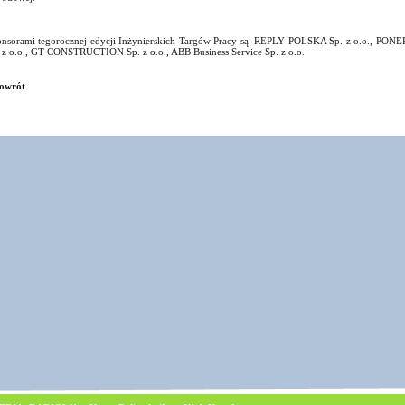
nsorami tegorocznej edycji Inżynierskich Targów Pracy są: REPLY POLSKA Sp. z o.o., PONE
 z o.o., GT CONSTRUCTION Sp. z o.o., ABB Business Service Sp. z o.o.
owrót