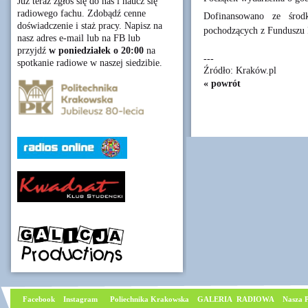
Już teraz zgłoś się do nas i naucz się
radiowego fachu. Zdobądź cenne
Dofinansowano ze środ
doświadczenie i staż pracy. Napisz na
pochodzących z Funduszu 
nasz adres e-mail lub na FB lub
przyjdź
w poniedziałek o 20:00
na
---
spotkanie radiowe w naszej siedzibie.
Źródło: Kraków.pl
« powrót
Facebook
I
nstagram
Poliechnika Krakowska
GALERIA RADIOWA
Nasza P