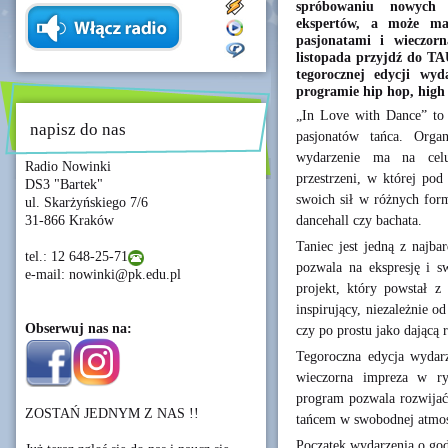
spróbowaniu nowych
ekspertów, a może ma
pasjonatami i wieczo
listopada przyjdź do T
tegorocznej edycji wy
programie hip hop, high 
„In Love with Dance” to 
napisz do nas
pasjonatów tańca. Or
wydarzenie ma na celu 
Radio Nowinki
przestrzeni, w której po
DS3 "Bartek"
swoich sił w różnych form
ul. Skarżyńskiego 7/6
dancehall czy bachata.
31-866 Kraków
Taniec jest jedną z najba
tel.: 12 648-25-71
pozwala na ekspresję i 
e-mail: nowinki@pk.edu.pl
projekt, który powstał z 
inspirujący, niezależnie o
Obserwuj nas na:
czy po prostu jako dającą 
Tegoroczna edycja wydarz
wieczorna impreza w ry
program pozwala rozwijać 
ZOSTAŃ JEDNYM Z NAS !!
tańcem w swobodnej atmos
Początek wydarzenia o god