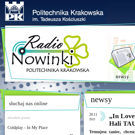
newsy
słuchaj nas online
20.11
„In Love
aktualnie gramy:
2025
Hali TA
Coldplay - In My Place
Trenujesz taniec, chces