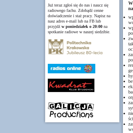
W
Już teraz zgłoś się do nas i naucz się
na
radiowego fachu. Zdobądź cenne
doświadczenie i staż pracy. Napisz na
wp
nasz adres e-mail lub na FB lub
wo
przyjdź
w poniedziałek o 20:00
na
wp
spotkanie radiowe w naszej siedzibie.
po
zw
ta
oc
za
po
re
ge
hy
be
ek
ba
or
za
sy
ni
śc
za
ws