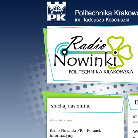
słuchaj nas online
07.
aktualnie gramy:
202
w
Radio Nowinki PK - Poranek
Informacyjny