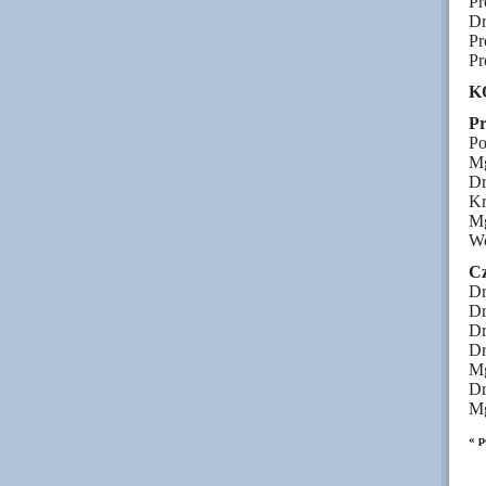
Pr
Dr
Pr
Pr
K
P
Po
Mg
Dr
Kr
Mg
Wo
Cz
Dr
Dr
Dr
Dr
Mg
Dr
Mg
« p