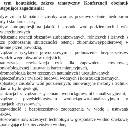
 tym kontekście, zakres tematyczny Konferencji obejmuj
stępujące zagadnienia:
ływ zmian klimatu na zasoby wodne, przeciwdziałanie niedoboro
dy i skutkom suszy,
ływ antropopresji na jakość i stosunki wód podziemnych i wó
wierzchniowych
iększanie retencji obszarów zurbanizowanych, rolniczych i leśnych, 
kże podnoszenie skuteczności retencji zbiornikowej/polderowej 
hronie przed powodzią,
rządzanie ryzykiem powodziowym i podnoszenie bezpieczeństw
wodziowego obszarów miejskich,
naturyzacja, rewitalizacja rzek dla zapewnienia równowag
omorfologicznej i usuwania barier migracyjnych,
dromorfologia koryt rzecznych naturalnych i uregulowanych,
zpieczeństwo i trwałość budowli wodnych i konstrukcji ziemnych,
sploatacja zasobów wód podziemnych; innowacyjne metody i technik
dań w hydrogeologii,
ganizacja i zarządzanie systemami wodociągowymi i kanalizacyjnymi,
rządzanie przedsiębiorstwem wodociągowo-kanalizacyjnym 
tuacjach kryzysowych,
ezawodność i bezpieczeństwo zaopatrzenia w wodę i usuwani
ieków,
stosowanie nowoczesnych technologii w gospodarce wodno-ściekowe
pomagające bezpieczeństwo wodne,