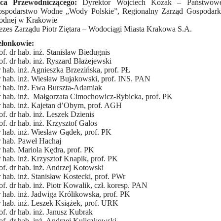
-ca Przewodniczącego:
Dyrektor Wojciech Kozak – Państwow
spodarstwo Wodne „Wody Polskie”, Regionalny Zarząd Gospodark
dnej w Krakowie
ezes Zarządu Piotr Ziętara – Wodociągi Miasta Krakowa S.A.
łonkowie:
of. dr hab. inż. Stanisław Biedugnis
of. dr hab. inż. Ryszard Błażejewski
 hab. inż. Agnieszka Brzezińska, prof. PŁ
 hab. inż. Wiesław Bujakowski, prof. INS. PAN
 hab. inż. Ewa Burszta-Adamiak
 hab. inż. Małgorzata Cimochowicz-Rybicka, prof. PK
 hab. inż. Kajetan d’Obyrn, prof. AGH
of. dr hab. inż. Leszek Dzienis
of. dr hab. inż. Krzysztof Galos
 hab. inż. Wiesław Gądek, prof. PK
 hab. Paweł Hachaj
 hab. Mariola Kędra, prof. PK
 hab. inż. Krzysztof Knapik, prof. PK
of. dr hab. inż. Andrzej Kotowski
 hab. inż. Stanisław Kostecki, prof. PWr
of. dr hab. inż. Piotr Kowalik, czł. koresp. PAN
 hab. inż. Jadwiga Królikowska, prof. PK
 hab. inż. Leszek Książek, prof. URK
of. dr hab. inż. Janusz Kubrak
of. dr hab. inż. Andrzej Kuliczkowski