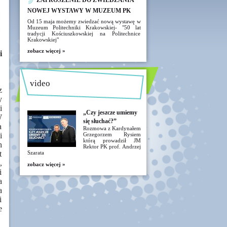
ZAPROSZENIE DO ZWIEDZANIA
NOWEJ WYSTAWY W MUZEUM PK
Od 15 maja możemy zwiedzać nową wystawę w
Muzeum Politechniki Krakowskiej- "50 lat
tradycji Kościuszkowskiej na Politechnice
Krakowskiej"
zobacz więcej »
i
video
z
y
i
„Czy jeszcze umiemy
W
się słuchać?”
a
Rozmowa z Kardynałem
i
Grzegorzem Rysiem
którą prowadził JM
h
Rektor PK prof. Andrzej
t
Szarata
,
zobacz więcej »
i
a
a
i
e