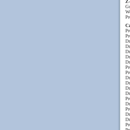
Z
Go
Wo
Pr
Cz
Pr
Pr
Dr
Dr
Dr
Dr
Dr
Pr
Pr
Dr
Dr
Dr
Dr
Pr
Dr
Pr
Dr
Dr
Pr
Pr