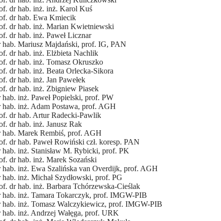
of. dr hab. inż. inż. Karol Kuś
of. dr hab. Ewa Kmiecik
of. dr hab. inż. Marian Kwietniewski
of. dr hab. inż. Paweł Licznar
 hab. Mariusz Majdański, prof. IG, PAN
of. dr hab. inż. Elżbieta Nachlik
of. dr hab. inż. Tomasz Okruszko
of. dr hab. inż. Beata Orlecka-Sikora
of. dr hab. inż. Jan Pawełek
of. dr hab. inż. Zbigniew Piasek
 hab. inż. Paweł Popielski, prof. PW
 hab. inż. Adam Postawa, prof. AGH
of. dr hab. Artur Radecki-Pawlik
of. dr hab. inż. Janusz Rak
 hab. Marek Rembiś, prof. AGH
of. dr hab. Paweł Rowiński czł. koresp. PAN
 hab. inż. Stanisław M. Rybicki, prof. PK
of. dr hab. inż. Marek Sozański
 hab. inż. Ewa Szalińska van Overdijk, prof. AGH
 hab. inż. Michał Szydłowski, prof. PG
of. dr hab. inż. Barbara Tchórzewska-Cieślak
 hab. inż. Tamara Tokarczyk, prof. IMGW-PIB
 hab. inż. Tomasz Walczykiewicz, prof. IMGW-PIB
 hab. inż. Andrzej Wałęga, prof. URK