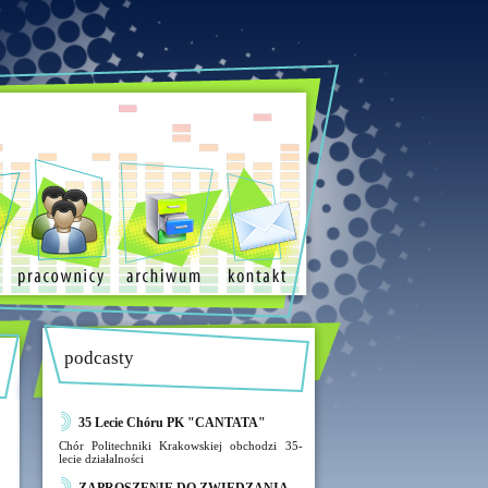
podcasty
35 Lecie Chóru PK "CANTATA"
Chór Politechniki Krakowskiej obchodzi 35-
lecie działalności