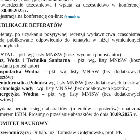
twierdzenie uczestnictwa i wpłata za uczestnictwo w konferencj
o
30.09.2025 r.
jestracja na konferencję on-line:
formularz
UBLIKACJE REFERATÓW
feraty, po uzyskaniu pozytywnej recenzji wydawnictwa czasopisma
dą publikowane odpowiednio do tematyki w niżej wymienionyc
riodykach:
NSTAL
– pkt. wg. listy MNiSW (koszt wydania ponosi autor)
z, Woda i Technika Sanitarna
– pkt. wg. listy MNiSW (kosz
dania ponosi autor)
ospodarka Wodna
– pkt. wg. listy MNiSW (bez dodatkowyc
sztów)
oinformatica Polonica
wg. listy MNiSW (bez dodatkowych kosztów
chnologia wody
– wg. listy MNiSW (bez dodatkowych kosztów)
nergetyka Wodna
– pkt. wg. listy MNiSW (bez dodatkowyc
sztów)
dana będzie księga abstraktów (referatów i posterów) opatrzon
merem ISBN. Prosimy o przesłanie abstraktów do dnia
30.09.2025 r
.
OMITET NAUKOWY
zewodniczący:
Dr hab. inż. Tomisław Gołębiowski, prof. PK