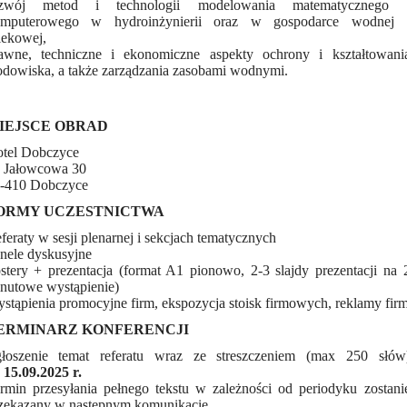
ozwój metod i technologii modelowania matematycznego 
mputerowego w hydroinżynierii oraz w gospodarce wodnej 
iekowej,
awne, techniczne i ekonomiczne aspekty ochrony i kształtowani
odowiska, a także zarządzania zasobami wodnymi.
IEJSCE OBRAD
tel Dobczyce
. Jałowcowa 30
-410 Dobczyce
ORMY UCZESTNICTWA
feraty w sesji plenarnej i sekcjach tematycznych
nele dyskusyjne
stery + prezentacja (format A1 pionowo, 2-3 slajdy prezentacji na 
nutowe wystąpienie)
stąpienia promocyjne firm, ekspozycja stoisk firmowych, reklamy fir
ERMINARZ KONFERENCJI
łoszenie temat referatu wraz ze streszczeniem (max 250 słów
o
15.09.2025 r.
rmin przesyłania pełnego tekstu w zależności od periodyku zostani
zekazany w następnym komunikacie.