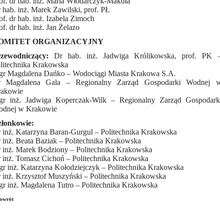
of. dr hab. inż. Maria Włodarczyk-Makuła
 hab. inż. Marek Zawilski, prof. PŁ
of. dr hab. inż. Izabela Zimoch
of. dr hab. inż. Jan Żelazo
OMITET ORGANIZACYJNY
rzewodniczący:
Dr hab. inż. Jadwiga Królikowska, prof. PK 
litechnika Krakowska
r Magdalena Dańko – Wodociągi Miasta Krakowa S.A.
 Magdalena Gala – Regionalny Zarząd Gospodarki Wodnej 
akowie
r inż. Jadwiga Koperczak-Wilk – Regionalny Zarząd Gospodark
dnej w Krakowie
łonkowie:
 inż. Katarzyna Baran-Gurgul – Politechnika Krakowska
 inż. Beata Baziak – Politechnika Krakowska
 inż. Marek Bodziony – Politechnika Krakowska
 inż. Tomasz Cichoń – Politechnika Krakowska
r inż. Katarzyna Kołodziejczyk – Politechnika Krakowska
 inż. Krzysztof Muszyński – Politechnika Krakowska
r inż. Magdalena Tutro – Politechnika Krakowska
owrót