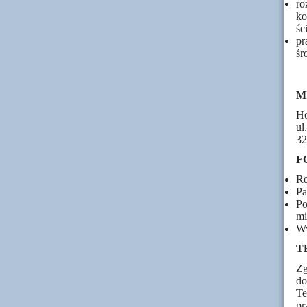
r
ko
śc
pr
śr
M
Ho
ul
32
F
Re
Pa
Po
mi
Wy
T
Zg
d
Te
pr