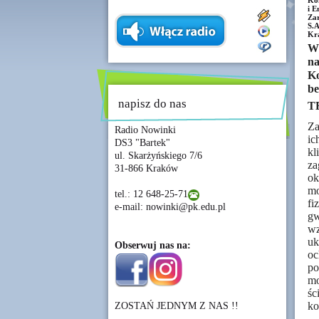
Kon
i E
Za
S.
Kra
W 
n
K
be
napisz do nas
T
Za
Radio Nowinki
ic
DS3 "Bartek"
kl
ul. Skarżyńskiego 7/6
za
31-866 Kraków
ok
m
tel.: 12 648-25-71
fi
e-mail: nowinki@pk.edu.pl
gw
wz
uk
Obserwuj nas na:
oc
po
mo
śc
ko
ZOSTAŃ JEDNYM Z NAS !!