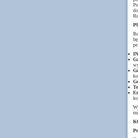
Po
d
Re
P
Re
bę
pe
I
Ga
wy
G
ko
Ge
Te
E
ko
Wy
nu
K
Pr