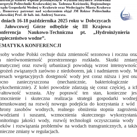
ferencja stanowi wspólne przedsięwzięcie Wydziału Inżynierii Środowiska
nergetyki Politechniki Krakowskiej im. Tadeusza Kościuszki, Regionalnego
rządu Gospodarki Wodnej w Krakowie oraz Wodociągów Miasta Krakowa
A. Honorowy patronat nad wydarzeniem objął JM Rektor Politechnika
kowskiej Prof. dr hab. inż. Andrzej Szarata.
dniach 16-18 października 2025 roku w Dobczycach
a Jałowcowej Górze odbędzie się III Krajowa
onferencja Naukowo-Techniczna pt. „Hydroinżynieria 
zpieczeństwo wodne”.
EMATYKA KONFERENCJI
soby wodne Polski cechuje duża zmienność sezonowa i roczna ora
h nierównomierność przestrzennego rozkładu. Skutki zmian
imatycznej oraz rozwój urbanizacji powodują wzrost intensywnośc
grożeń związanych zarówno z niedoborem, jak i nadmiarem wody. 
resach wegetacyjnych dostępność wody jest coraz niższa i jest on
ocno zanieczyszczona (mechanicznie, bakteriologicznie 
zykochemicznie). Z kolei powodzie zdarzają się coraz częściej, a ic
ałtowność wzrasta. Aby poprawić ten stan, konieczne jes
mocnienie i skuteczna realizacja strategii gospodarki wodnej
ierunkowanej na rozwój nowego podejścia do korzystania z wód 
hrony zasobów wodnych, realnego obniżenia stopnia zagrożeni
wodziami i suszami, wzmocnienia skutecznego wykorzystani
nitoringu jakości wody, rozwój technologii oczyszczania wody 
ieków i rozwiązania problemów na wodach transgranicznych, a takż
nieczne zmiany w regulacjach.