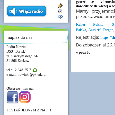
geotechnice i hydrotech
dowiedzieć się więcej o ś
Mamy przyjemność
przedstawicielami 
,
Keller Polska
S
,
,
Polska
Aarsleff
Tergon
Rejestracja:
napisz do nas
https://t
Do zobaczenia! 26.
Radio Nowinki
DS3 "Bartek"
« powrót
ul. Skarżyńskiego 7/6
31-866 Kraków
tel.: 12 648-25-71
e-mail: nowinki@pk.edu.pl
Obserwuj nas na:
ZOSTAŃ JEDNYM Z NAS !!