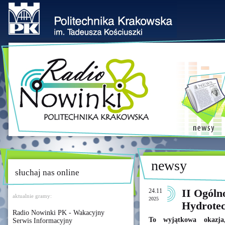
newsy
słuchaj nas online
24.11
II Ogóln
aktualnie gramy:
2025
Hydrotec
Radio Nowinki PK - Wakacyjny
To wyjątkowa okazj
Serwis Informacyjny