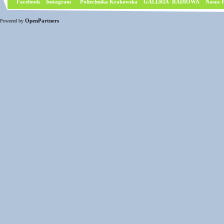
Facebook
I
nstagram
Poliechnika Krakowska
GALERIA RADIOWA
Nasza P
OpenPartners
Powered by