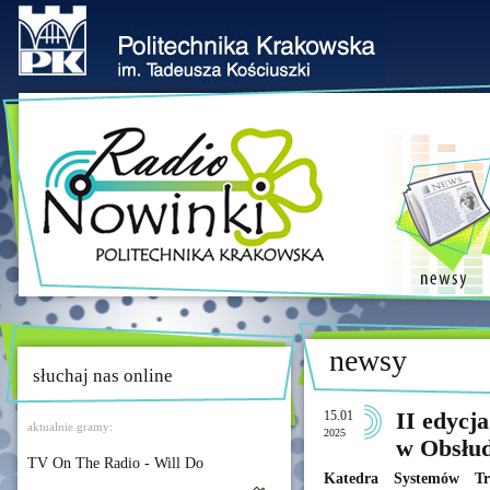
newsy
słuchaj nas online
15.01
II edycj
aktualnie gramy:
2025
w Obsłud
TV On The Radio - Will Do
Katedra Systemów Tra