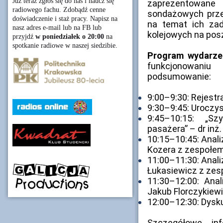
Już teraz zgłoś się do nas i naucz się
zaprezentowan
radiowego fachu. Zdobądź cenne
sondażowych prz
doświadczenie i staż pracy. Napisz na
na temat ich zad
nasz adres e-mail lub na FB lub
kolejowych na pos
przyjdź
w poniedziałek o 20:00
na
spotkanie radiowe w naszej siedzibie.
Program wydarze
funkcjonowani
podsumowanie:
9:00–9:30: Rejest
9:30–9:45: Uroczy
9:45–10:15: „S
pasażera” – dr inż
10:15–10:45: Anali
Kozera z zespołe
11:00–11:30: Anali
Łukasiewicz z ze
11:30–12:00: Ana
Jakub Florczykiew
12:00–12:30: Dysk
Szczegółowe in