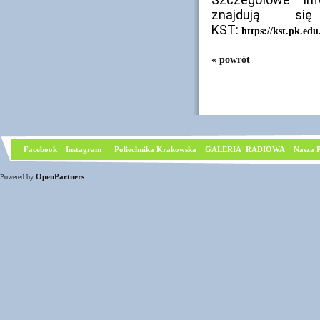
znajdują si
KST:
https://kst.pk.edu
« powrót
Facebook
I
nstagram
Poliechnika Krakowska
GALERIA RADIOWA
Nasza P
OpenPartners
Powered by