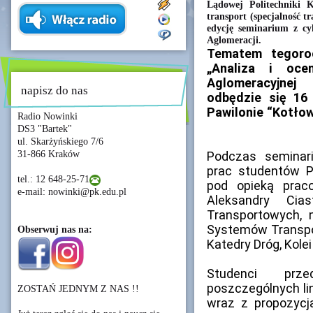
Lądowej Politechniki K
transport (specjalność t
edycję seminarium z c
Aglomeracji.
Tematem tegoro
„Analiza i oce
Aglomeracyjnej
napisz do nas
odbędzie się 16
Pawilonie “Kotłow
Radio Nowinki
DS3 "Bartek"
ul. Skarżyńskiego 7/6
31-866 Kraków
Podczas seminar
prac studentów P
tel.: 12 648-25-71
pod opieką praco
e-mail: nowinki@pk.edu.pl
Aleksandry Cia
Transportowych, 
Systemów Transpo
Obserwuj nas na:
Katedry Dróg, Kolei 
Studenci prze
poszczególnych lin
ZOSTAŃ JEDNYM Z NAS !!
wraz z propozycj