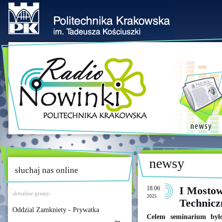
newsy
słuchaj nas online
18.06
I Mosto
aktualnie gramy:
2025
Technic
Oddzial Zamkniety - Prywatka
Celem seminarium był