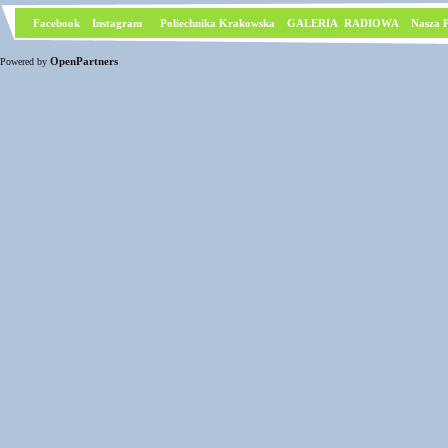
Facebook
I
nstagram
Poliechnika Krakowska
GALERIA RADIOWA
Nasza P
OpenPartners
Powered by