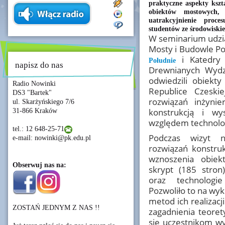
praktyczne aspekty kszta
obiektów mostowych, 
uatrakcyjnienie proce
studentów ze środowiski
W seminarium udział
Mosty i Budowle P
i Katedry
Południe
napisz do nas
Drewnianych Wydzi
odwiedzili obiekt
Radio Nowinki
Republice Czeski
DS3 "Bartek"
rozwiązań inżynie
ul. Skarżyńskiego 7/6
konstrukcją i w
31-866 Kraków
względem technolo
tel.: 12 648-25-71
Podczas wizyt n
e-mail: nowinki@pk.edu.pl
rozwiązań konstru
wznoszenia obiekt
Obserwuj nas na:
skrypt (185 stron
oraz technologie
Pozwoliło to na wyk
metod ich realizacj
ZOSTAŃ JEDNYM Z NAS !!
zagadnienia teoret
się uczestnikom wy