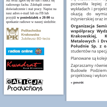
Już teraz zgłoś się do nas i naucz się
pozwoliła lepiej
radiowego fachu. Zdobądź cenne
wykładach i projek
doświadczenie i staż pracy. Napisz na
okazją do wymia
nasz adres e-mail lub na FB lub
przyjdź
w poniedziałek o 20:00
na
inżynierskiej oraz in
spotkanie radiowe w naszej siedzibie.
Organizacja Sem
współpracy Wydzi
Krakowskiej, 
Metalowych i Dr
Południe Sp. z o
studentów na specj
Planowane są kolej
Zapraszamy również
Budowle Podziem
projektową i wykon
« powrót