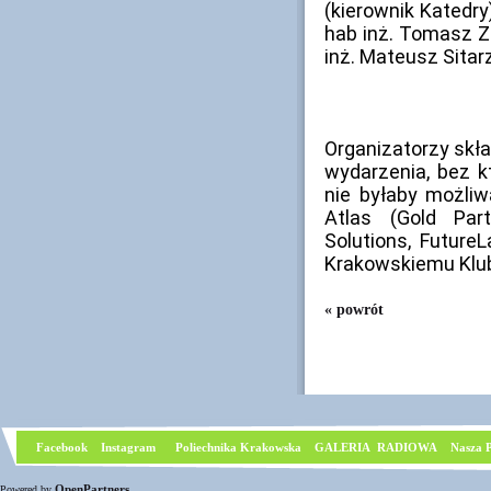
(kierownik Katedry)
hab inż. Tomasz Zd
inż. Mateusz Sitar
Organizatorzy skł
wydarzenia, bez 
nie byłaby możliwa
Atlas (Gold Par
Solutions, FutureL
Krakowskiemu Klu
« powrót
Facebook
I
nstagram
Poliechnika Krakowska
GALERIA RADIOWA
Nasza P
OpenPartners
Powered by