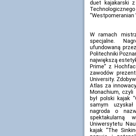
duet kajakarski 
Technologiczneg
“Westpomeranian V
W ramach mistrz
specjalne. Nagr
ufundowaną przez 
Politechniki Poznań
największą estetyk
Prime” z Hochfach
zawodów prezento
University. Zdoby
Atlas za innowacy
Monachium, czyli 
był polski kajak “
samym uzyskał 
nagroda o nazw
spektakularną
Uniwersytetu Na
kajak “The Sinki