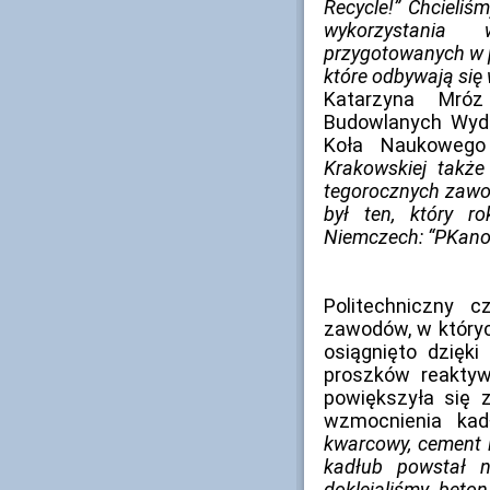
Recycle!” Chcieli
wykorzystania
przygotowanych w p
które odbywają się
Katarzyna Mróz
Budowlanych Wydzi
Koła Naukowego 
Krakowskiej także
tegorocznych zawo
był ten, który 
Niemczech: “PKano
Politechniczny c
zawodów, w któryc
osiągnięto dzięk
proszków reakty
powiększyła się 
wzmocnienia ka
kwarcowy, cement 
kadłub powstał n
doklejaliśmy beton