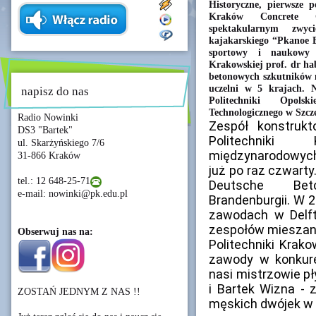
Historyczne, pierwsze 
Kraków Concrete 
spektakularnym zwyci
kajakarskiego “Pkanoe 
sportowy i naukowy –
Krakowskiej prof. dr hab
betonowych szkutników n
uczelni w 5 krajach. 
napisz do nas
Politechniki Opols
Technologicznego w Szcze
Radio Nowinki
Zespół konstruk
DS3 "Bartek"
Politechniki
ul. Skarżyńskiego 7/6
międzynarodowyc
31-866 Kraków
już po raz czwart
tel.: 12 648-25-71
Deutsche Bet
e-mail: nowinki@pk.edu.pl
Brandenburgii. W 
zawodach w Delft
zespołów mieszany
Obserwuj nas na:
Politechniki Krako
zawody w konkur
nasi mistrzowie p
i Bartek Wizna - 
ZOSTAŃ JEDNYM Z NAS !!
męskich dwójek w 