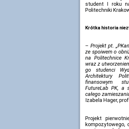
student I roku n
Politechniki Krakow
Krótka historia nie
–
Projekt pt. „PKa
ze spoiwem o obni
na Politechnice K
wraz z utworzeniem
go studenci Wydz
Architektury Pol
finansowym stu
FutureLab PK, a s
całego zamieszania
Izabela Hager, prof
Projekt pierwotn
kompozytowego, c