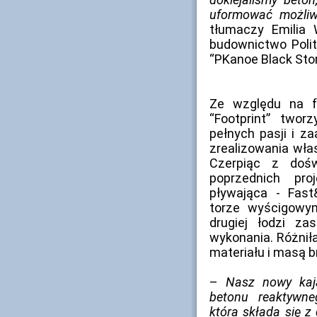
uformować możliwi
tłumaczy Emilia 
budownictwo Polit
“PKanoe Black Stor
Ze względu na f
“Footprint” twor
pełnych pasji i z
zrealizowania wła
Czerpiąc z doś
poprzednich pro
pływająca - Fast
torze wyścigowy
drugiej łodzi za
wykonania. Różnił
materiału i masą b
–
Nasz nowy kaj
betonu reaktywne
która składa się z