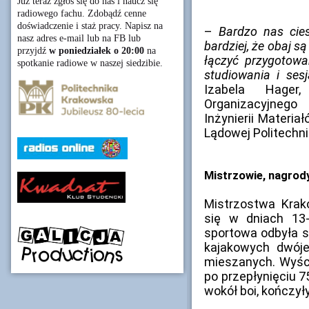
Już teraz zgłoś się do nas i naucz się
radiowego fachu. Zdobądź cenne
doświadczenie i staż pracy. Napisz na
–
Bardzo nas cie
nasz adres e-mail lub na FB lub
bardziej, że obaj s
przyjdź
w poniedziałek o 20:00
na
łączyć przygotow
spotkanie radiowe w naszej siedzibie.
studiowania i ses
Izabela Hager
Organizacyjneg
Inżynierii Materia
Lądowej Politechni
Mistrzowie, nagrody
Mistrzostwa Krak
się w dniach 13
sportowa odbyła s
kajakowych dwóje
mieszanych. Wyści
po przepłynięciu 
wokół boi, kończy