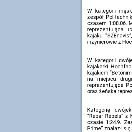
W kategorii męsk
zespół Politechni
czasem 1:08.06. M
reprezentująca uc
kajaku “SZEnavis”
inżynierowie z Ho
W kategorii dwój
kajakarki Hochfa
kajakiem “Betonim
na miejscu drug
reprezentujące Po
oraz żeńska repre
Kategorię dwóje
“Rebar Rebels” z
czasie 1:24.9. Ze
Prime” znalazł się