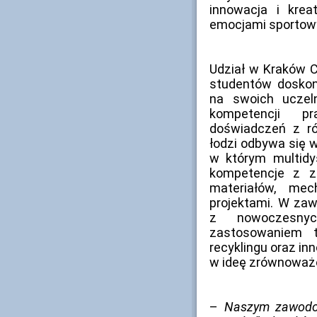
innowacja i kre
emocjami sportow
Udział w Kraków C
studentów doskon
na swoich uczeln
kompetencji p
doświadczeń z ró
łodzi odbywa się w
w którym multidy
kompetencje z zak
materiałów, mech
projektami. W za
z nowoczesny
zastosowaniem t
recyklingu oraz i
w ideę zrównoważ
–
Naszym zawodom