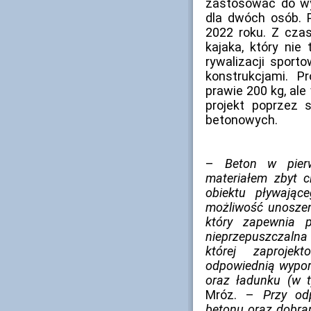
zastosować do wy
dla dwóch osób. 
2022 roku. Z cza
kajaka, który nie
rywalizacji sport
konstrukcjami. P
prawie 200 kg, ale
projekt poprzez 
betonowych.
–
Beton w pierw
materiałem zbyt 
obiektu pływają
możliwość unoszen
który zapewnia p
nieprzepuszczalna
której zaprojek
odpowiednią wypor
oraz ładunku (w 
Mróz. –
Przy od
betonu oraz dobran