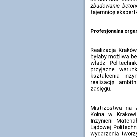
zbudowanie beton
tajemnicę ekspert
Profesjonalna orga
Realizacja Krakó
byłaby możliwa b
władz Politechni
przyjazne warun
kształcenia inż
realizację ambi
zasięgu.
Mistrzostwa na 
Kolna w Krakowi
Inżynierii Materi
Lądowej Politechn
wydarzenia tworzyl