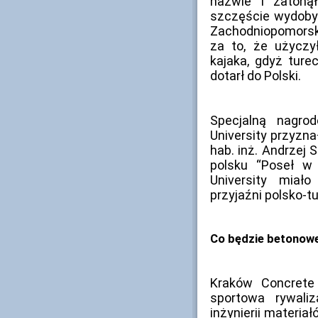
nazwie i zatoną
szczęście wydobyt
Zachodniopomorsk
za to, że użyczy
kajaka, gdyż tur
dotarł do Polski.
Specjalną nagro
University przyznał
hab. inż. Andrzej
polsku “Poseł w
University miało
przyjaźni polsko-tu
Co będzie betonowe,
Kraków Concrete
sportowa rywali
inżynierii materia