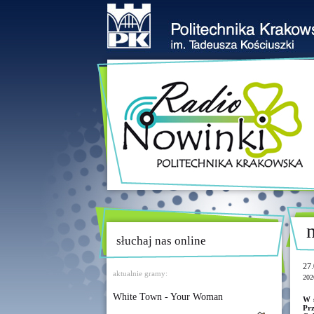
słuchaj nas online
27.
aktualnie gramy:
202
White Town - Your Woman
W ś
Prz