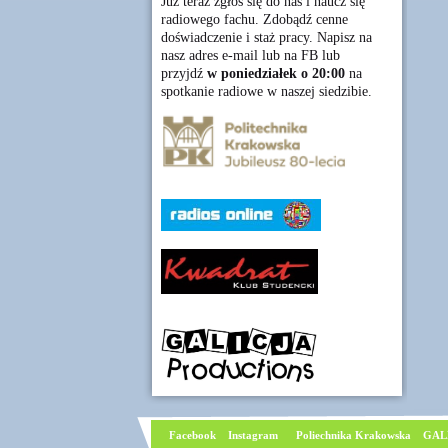
Już teraz zgłoś się do nas i naucz się
radiowego fachu. Zdobądź cenne
doświadczenie i staż pracy. Napisz na
nasz adres e-mail lub na FB lub
przyjdź
w poniedziałek o 20:00
na
spotkanie radiowe w naszej siedzibie.
Facebook
I
nstagram
Poliechnika Krakowska
GAL