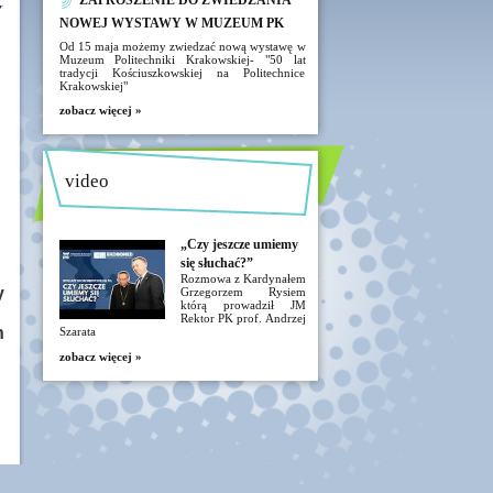
ZAPROSZENIE DO ZWIEDZANIA
NOWEJ WYSTAWY W MUZEUM PK
Od 15 maja możemy zwiedzać nową wystawę w
Muzeum Politechniki Krakowskiej- "50 lat
tradycji Kościuszkowskiej na Politechnice
Krakowskiej"
zobacz więcej »
video
„Czy jeszcze umiemy
się słuchać?”
Rozmowa z Kardynałem
y
Grzegorzem Rysiem
którą prowadził JM
Rektor PK prof. Andrzej
h
Szarata
zobacz więcej »