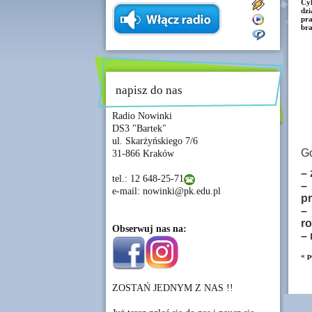
Cyk
dzi
pra
bra
napisz do nas
Radio Nowinki
DS3 "Bartek"
ul. Skarżyńskiego 7/6
Go
31-866 Kraków
– 
tel.: 12 648-25-71
– 
e-mail: nowinki@pk.edu.pl
p
–
r
Obserwuj nas na:
– 
« p
ZOSTAŃ JEDNYM Z NAS !!