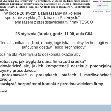
l „Godzina dla Przemysłu” to przestrzeń, w której studenci mogą poznać
ałalność partnerów przemysłowych, dowiedzieć się więcej o możliwościach
ktyk i staży, a także o tym, jak wygląda praca inżyniera w konkretnych
nżach.
W środę 28 stycznia zapraszamy na kolejne
spotkanie z cyklu „Godzina dla Przemysłu”,
tym razem z przedstawicielami firmy TESCO
28 stycznia (środa), godz. 11:00, aula C04
Temat spotkania: „Kod, roboty, logistyka – kulisy technologii w
łańcuchu dostaw Tesco Technology”
dzina dla Przemysłu to doskonała okazja aby:
zobaczyć, jak wygląda dana firma „od środka”
dowiedzieć się, jakich kompetencji oczekuje potencjaln
rzyszły pracodawca
 porozmawiać o praktykach, stażach i możliwościac
ozwoju
nawiązać bezpośredni kontakt z przedstawicielem firmy
owrót