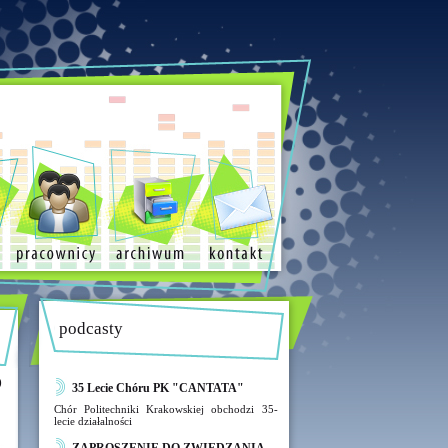
podcasty
O
35 Lecie Chóru PK "CANTATA"
Chór Politechniki Krakowskiej obchodzi 35-
lecie działalności