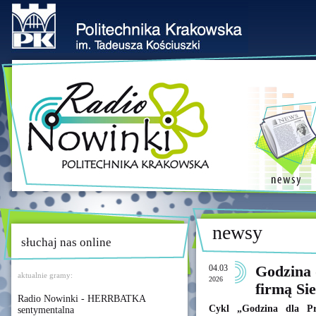
newsy
słuchaj nas online
04.03
Godzina 
aktualnie gramy:
2026
firmą Sie
Radio Nowinki - HERRBATKA
Cykl „Godzina dla Pr
sentymentalna