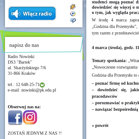
studenci mogą poznać d
dowiedzieć się więcej o 
o tym, jak wygląda prac
W środę 4 marca zapras
„Godzina dla Przemysłu”,
tym razem z przedstawicie
napisz do nas
4 marca (środa), godz. 1
Radio Nowinki
Tematy spotkania:
„Witam
DS3 "Bartek"
„Nowoczesne rozwiązania 
ul. Skarżyńskiego 7/6
31-866 Kraków
Godzina dla Przemysłu to 
– poznać firmę od kuchni
tel.: 12 648-25-71
– dowiedzieć się, jaki
e-mail: nowinki@pk.edu.pl
pracodawców
– porozmawiać o praktyk
Obserwuj nas na:
– nawiązać bezpośrednią 
« powrót
ZOSTAŃ JEDNYM Z NAS !!