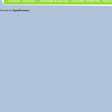
Facebook
I
nstagram
Poliechnika Krakowska
GALERIA RADIOWA
Nasza P
OpenPartners
Powered by