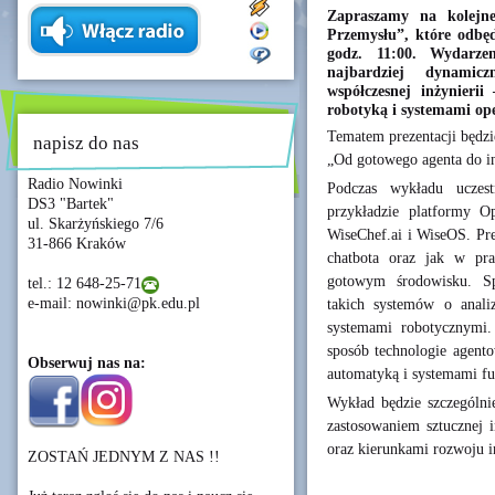
Zapraszamy na kolejn
Przemysłu”, które odbęd
godz. 11:00. Wydarze
najbardziej dynamicz
współczesnej inżynierii 
robotyką i systemami op
Tematem prezentacji będzi
napisz do nas
„Od gotowego agenta do in
Radio Nowinki
Podczas wykładu uczes
DS3 "Bartek"
przykładzie platformy O
ul. Skarżyńskiego 7/6
WiseChef.ai i WiseOS. Pre
31-866 Kraków
chatbota oraz jak w pra
gotowym środowisku. Spo
tel.: 12 648-25-71
e-mail: nowinki@pk.edu.pl
takich systemów o anali
systemami robotycznymi.
sposób technologie agent
Obserwuj nas na:
automatyką i systemami f
Wykład będzie szczególni
zastosowaniem sztucznej i
oraz kierunkami rozwoju i
ZOSTAŃ JEDNYM Z NAS !!