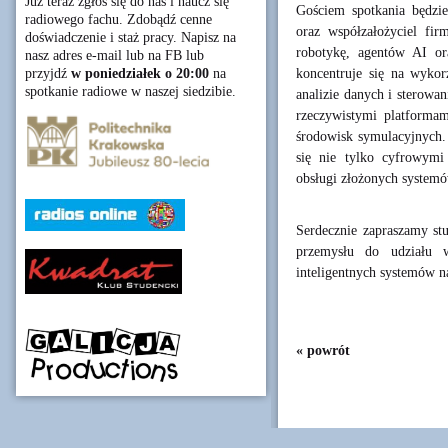
Już teraz zgłoś się do nas i naucz się
Gościem spotkania będzie
radiowego fachu. Zdobądź cenne
oraz współzałożyciel fir
doświadczenie i staż pracy. Napisz na
robotykę, agentów AI or
nasz adres e-mail lub na FB lub
koncentruje się na wykor
przyjdź
w poniedziałek o 20:00
na
spotkanie radiowe w naszej siedzibie.
analizie danych i sterowa
rzeczywistymi platforma
środowisk symulacyjnych. 
się nie tylko cyfrowymi 
obsługi złożonych systemó
Serdecznie zapraszamy st
przemysłu do udziału w
inteligentnych systemów na
« powrót