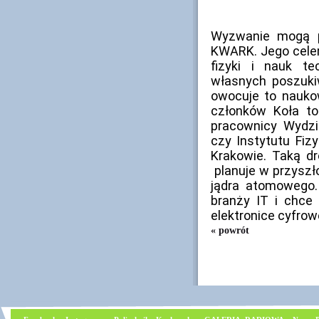
Wyzwanie mogą p
KWARK. Jego cele
fizyki i nauk te
własnych poszuki
owocuje to nauko
członków Koła to
pracownicy Wydzia
czy Instytutu Fiz
Krakowie. Taką d
planuje w przyszł
jądra atomowego.
branży IT i chce
elektronice cyfro
« powrót