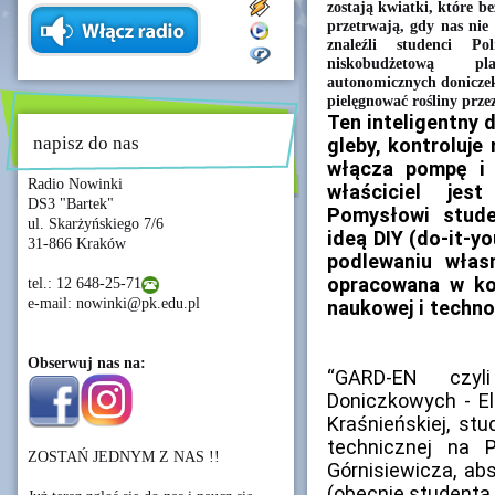
zostają kwiatki, które b
przetrwają, gdy nas nie
znaleźli studenci Pol
niskobudżetową p
autonomicznych doniczek
pielęgnować rośliny prze
Ten inteligentny
napisz do nas
gleby, kontroluje
włącza pompę i 
Radio Nowinki
właściciel je
DS3 "Bartek"
Pomysłowi stude
ul. Skarżyńskiego 7/6
ideą DIY (do-it-yo
31-866 Kraków
podlewaniu włas
opracowana w ko
tel.: 12 648-25-71
e-mail: nowinki@pk.edu.pl
naukowej i techno
Obserwuj nas na:
“GARD-EN czyl
Doniczkowych - E
Kraśnieńskiej, stu
technicznej na P
ZOSTAŃ JEDNYM Z NAS !!
Górnisiewicza, ab
(obecnie studenta 