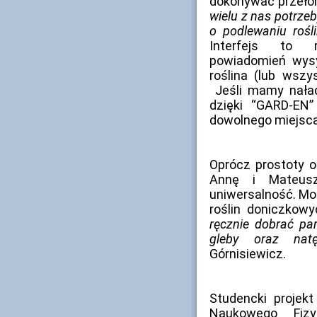
dokonywać przeł
wielu z nas potrze
o podlewaniu rośli
Interfejs to 
powiadomień wysy
roślina (lub wszy
Jeśli mamy naład
dzięki “GARD-EN
dowolnego miejsca
Oprócz prostoty o
Annę i Mateus
uniwersalność. M
roślin doniczkow
ręcznie dobrać pa
gleby oraz natę
Górnisiewicz.
Studencki projek
Naukowego Fizy