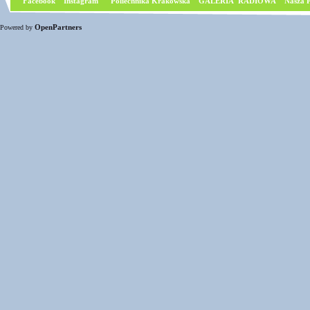
Facebook
I
nstagram
Poliechnika Krakowska
GALERIA RADIOWA
Nasza P
OpenPartners
Powered by