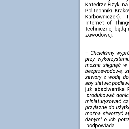
Katedrze Fizyki na 
Politechniki Krak
Karbowniczek). 
Internet of Thing
technicznej będą 
zawodowej.
–
Chcieliśmy wypr
przy wykorzystani
można sięgnąć w o
bezprzewodowe, z
zawory z wodą do
aby ułatwić podlew
już absolwentka
produkować donicz
miniaturyzować czu
przyjazne do użyt
można stworzyć apl
danymi o ich potr
podpowiada.