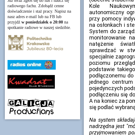
Już teraz zgłoś się do nas i naucz się
Kole Naukowy
radiowego fachu. Zdobądź cenne
doświadczenie i staż pracy. Napisz na
autonomiczny ogr
nasz adres e-mail lub na FB lub
przy pomocy indy
przyjdź
w poniedziałek o 20:00
na
na osłonkach i st
spotkanie radiowe w naszej siedzibie.
System do zarząd
monitorowanie na
natężenie świa
sprawdzać w stw
specjalnie zaprogr
poziomu przegląd
podstawie takiego
podłączonemu do 
jednego centrum
pojedynczych pods
podłączeniu się do 
A na koniec za po
się podlać wybraną
Na system składaj
nadrzędna jest "mó
przyjmowaniem pol