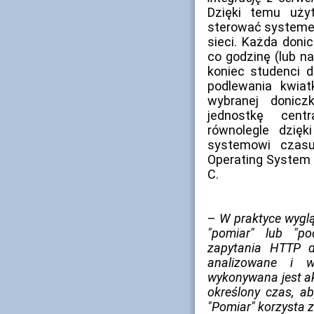
Dzięki temu uży
sterować systeme
sieci. Każda doni
co godzinę (lub n
koniec studenci d
podlewania kwia
wybranej donicz
jednostkę centr
równolegle dzię
systemowi czasu
Operating System
C.
–
W praktyce wyglą
"pomiar" lub "po
zapytania HTTP do
analizowane i w
wykonywana jest a
określony czas, ab
"Pomiar" korzysta 