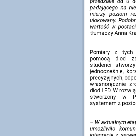
przedziale od 0 
padającego na nieg
mierzy poziom re
ulokowany. Podobni
wartość w postaci
tłumaczy Anna Kra
Pomiary z tych 
pomocą diod z
studenci stworzy
jednocześnie, ko
precyzyjnych, odpo
własnoręcznie zr
diod LED. W rozwiąz
stworzony w Py
systemem z pozio
– W aktualnym eta
umożliwiło komun
integrację z ser