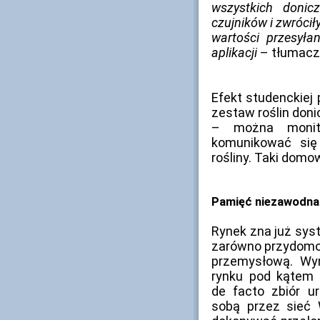
wszystkich donic
czujników i zwróciły
wartości przesył
aplikacji
– tłumaczy
Efekt studenckiej
zestaw roślin don
– można monito
komunikować się
rośliny. Taki domow
Pamięć niezawodna?
Rynek zna już sys
zarówno przydomow
przemysłową. Wyn
rynku pod kątem 
de facto zbiór u
sobą przez sieć W