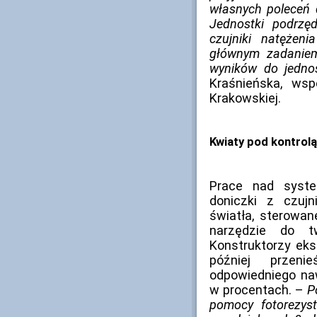
własnych poleceń 
Jednostki podrzę
czujniki natężeni
głównym zadaniem
wyników do jednos
Kraśnieńska, wsp
Krakowskiej.
Kwiaty pod kontrolą
Prace nad syst
doniczki z czujn
światła, sterowan
narzędzie do t
Konstruktorzy eksp
później przen
odpowiedniego na
w procentach. –
P
pomocy fotorezyst