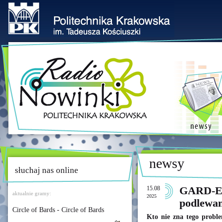
newsy
słuchaj nas online
15.08
GARD-EN
aktualnie gramy:
2025
podlewan
Circle of Bards - Circle of Bards
Kto nie zna tego prob