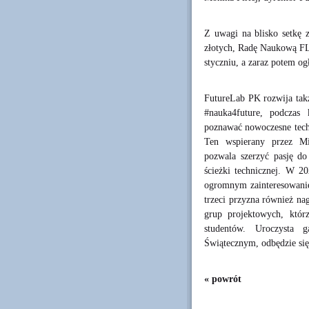
Z uwagi na blisko setkę 
złotych, Radę Naukową FL
styczniu, a zaraz potem o
FutureLab PK rozwija takż
#nauka4future, podczas
poznawać nowoczesne techn
Ten wspierany przez Mi
pozwala szerzyć pasję d
ścieżki technicznej. W 20
ogromnym zainteresowanie
trzeci przyzna również n
grup projektowych, któ
studentów. Uroczysta 
Świątecznym, odbędzie się
« powrót