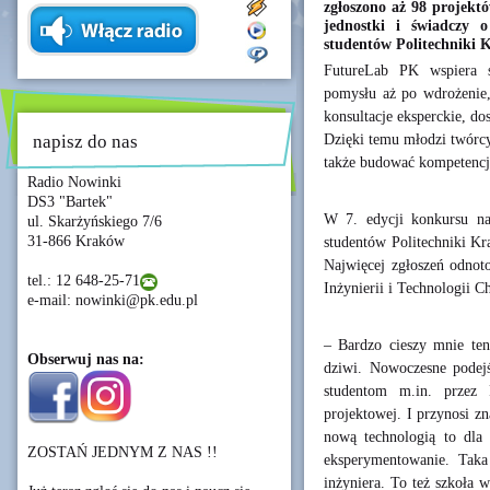
zgłoszono aż 98 projektó
jednostki i świadczy o
studentów Politechniki 
FutureLab PK wspiera s
pomysłu aż po wdrożenie,
konsultacje eksperckie, d
Dzięki temu młodzi twórcy
napisz do nas
także budować kompetencj
Radio Nowinki
DS3 "Bartek"
W 7. edycji konkursu na 
ul. Skarżyńskiego 7/6
31-866 Kraków
studentów Politechniki Kr
Najwięcej zgłoszeń odnot
tel.: 12 648-25-71
Inżynierii i Technologii C
e-mail: nowinki@pk.edu.pl
– Bardzo cieszy mnie ten
Obserwuj nas na:
dziwi. Nowoczesne podejś
studentom m.in. przez F
projektowej. I przynosi z
nową technologią to dla
ZOSTAŃ JEDNYM Z NAS !!
eksperymentowanie. Taka 
inżyniera. To też szkoła 