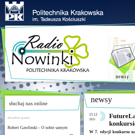
newsy
słuchaj nas online
15.12
FutureLa
aktualnie gramy:
2025
konkursi
Robert Gawlinski - O sobie samym
W 7. edycji konkursu n