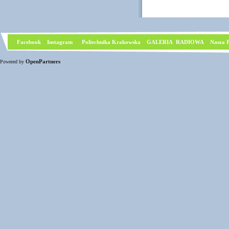
Facebook
I
nstagram
Poliechnika Krakowska
GALERIA RADIOWA
Nasza P
OpenPartners
Powered by