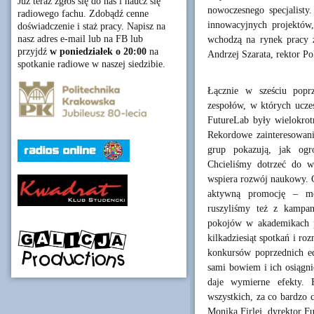
Już teraz zgłoś się do nas i naucz się
nowoczesnego specjalisty
radiowego fachu. Zdobądź cenne
innowacyjnych projektów,
doświadczenie i staż pracy. Napisz na
nasz adres e-mail lub na FB lub
wchodzą na rynek pracy
przyjdź
w poniedziałek o 20:00
na
Andrzej Szarata, rektor Po
spotkanie radiowe w naszej siedzibie.
Łącznie w sześciu popr
zespołów, w których ucze
FutureLab były wielokrot
Rekordowe zainteresowanie
grup pokazują, jak ogr
Chcieliśmy dotrzeć do ws
wspiera rozwój naukowy. C
aktywną promocję – mo
ruszyliśmy też z kampani
pokojów w akademikach p
kilkadziesiąt spotkań i ro
konkursów poprzednich ed
sami bowiem i ich osiągni
daje wymierne efekty. 
wszystkich, za co bardz
Monika Firlej, dyrektor F