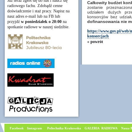
Już teraz zgłoś się do nas i naucz się
Całkowity budżet konk
radiowego fachu. Zdobądź cenne
zostanie przeznaczon
doświadczenie i staż pracy. Napisz na
udziałem dużych prz
nasz adres e-mail lub na FB lub
konsorcjów bez udzia
dofinansowania nie mo
przyjdź
w poniedziałek o 20:00
na
spotkanie radiowe w naszej siedzibie.
https://www.gov.pl/web/
konsorcjach
« powrót
Facebook
I
nstagram
Poliechnika Krakowska
GALERIA RADIOWA
Nasza P