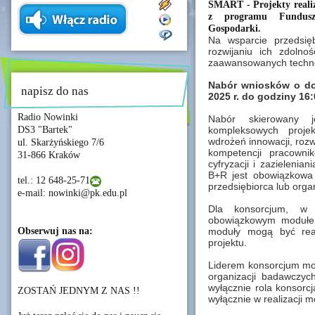
SMART - Projekty reali
z programu Fundusz
Gospodarki.
Na wsparcie przedsię
rozwijaniu ich zdolno
zaawansowanych technolo
Nabór wniosków o do
napisz do nas
2025 r. do godziny 16:
Radio Nowinki
Nabór skierowany je
DS3 "Bartek"
kompleksowych proje
wdrożeń innowacji, rozwo
ul. Skarżyńskiego 7/6
kompetencji pracowni
31-866 Kraków
cyfryzacji i zazielenian
B+R jest obowiązkowa 
tel.: 12 648-25-71
przedsiębiorca lub org
e-mail: nowinki@pk.edu.pl
Dla konsorcjum, w 
obowiązkowym modułem
Obserwuj nas na:
moduły mogą być real
projektu.
Liderem konsorcjum moż
organizacji badawczych
wyłącznie rola konsorc
ZOSTAŃ JEDNYM Z NAS !!
wyłącznie w realizacji 