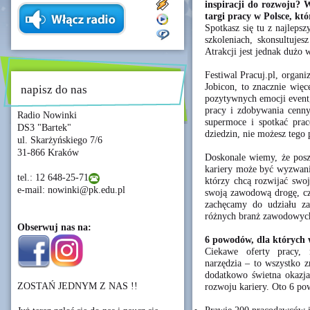
inspiracji do rozwoju? 
targi pracy w Polsce, któ
Spotkasz się tu z najlep
szkoleniach, skonsultujes
Atrakcji jest jednak dużo 
Festiwal Pracuj.pl, organ
Jobicon, to znacznie więc
napisz do nas
pozytywnych emocji event,
pracy i zdobywania cenny
Radio Nowinki
supermoce i spotkać pra
DS3 "Bartek"
dziedzin, nie możesz tego 
ul. Skarżyńskiego 7/6
31-866 Kraków
Doskonale wiemy, że poszu
kariery może być wyzwani
tel.: 12 648-25-71
którzy chcą rozwijać swoj
e-mail: nowinki@pk.edu.pl
swoją zawodową drogę, cz
zachęcamy do udziału za
różnych branż zawodowyc
Obserwuj nas na:
6 powodów, dla których 
Ciekawe oferty pracy, 
narzędzia – to wszystko z
dodatkowo świetna okazja
ZOSTAŃ JEDNYM Z NAS !!
rozwoju kariery. Oto 6 po