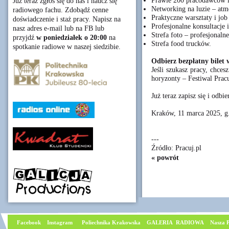
Prawie 200 pracodawców i 
Już teraz zgłoś się do nas i naucz się
Networking na luzie – atm
radiowego fachu. Zdobądź cenne
Praktyczne warsztaty i job
doświadczenie i staż pracy. Napisz na
Profesjonalne konsultacje 
nasz adres e-mail lub na FB lub
Strefa foto – profesjonaln
przyjdź
w poniedziałek o 20:00
na
Strefa food trucków.
spotkanie radiowe w naszej siedzibie.
Odbierz bezpłatny bilet 
Jeśli szukasz pracy, chces
horyzonty – Festiwal Pracu
Już teraz zapisz się i odb
Kraków, 11 marca 2025, g
---
Źródło: Pracuj.pl
« powrót
Facebook
I
nstagram
Poliechnika Krakowska
GALERIA RADIOWA
Nasza P