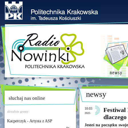
newsy
słuchaj nas online
10.03
Festiwal
aktualnie gramy:
2025
dlaczego
Kacperczyk - Artysta z ASP
Jesteś na początku swoj