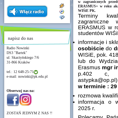
w zagranicznych prze
ERASMUS+ w roku akad
WIŚiE PK.
Terminy kwal
zagraniczne
ERASMUS w ro
studentów WIŚi
napisz do nas
informacje i sk
osobiście
do
d
Radio Nowinki
DS3 "Bartek"
WISiE, pok. 41
ul. Skarżyńskiego 7/6
lub do Wydzia
31-866 Kraków
Erasmus
mgr i
tel.: 12 648-25-71
p.402 c, an
e-mail: nowinki@pk.edu.pl
astypka@op.pl)
w terminie : 29
Obserwuj nas na:
rozmowa kwalifi
informacja o w
2025 r.
ZOSTAŃ JEDNYM Z NAS !!
Polecamy Pańs