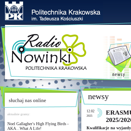
newsy
słuchaj nas online
12.02
ERASMUS
aktualnie gramy:
2025
2025/202
Noel Gallagher's High Flying Birds -
Kwalifikacje na wyjazdy
AKA...What A Life!