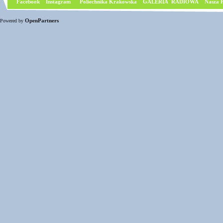
Facebook
I
nstagram
Poliechnika Krakowska
GALERIA RADIOWA
Nasza P
OpenPartners
Powered by