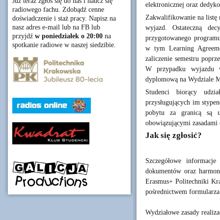
Już teraz zgłoś się do nas i naucz się
elektronicznej oraz dedy
radiowego fachu. Zdobądź cenne
Zakwalifikowanie na listę
doświadczenie i staż pracy. Napisz na
nasz adres e-mail lub na FB lub
wyjazd. Ostateczną dec
przyjdź
w poniedziałek o 20:00
na
przygotowanego programu
spotkanie radiowe w naszej siedzibie.
w tym Learning Agreemen
zaliczenie semestru poprz
W przypadku wyjazdu w
dyplomową na Wydziale 
Studenci biorący udz
przysługujących im stype
pobytu za granicą są 
obowiązującymi zasadami 
Jak się zgłosić?
Szczegółowe informacje
dokumentów oraz harmono
Erasmus+ Politechniki Kra
pośrednictwem formularza 
Wydziałowe zasady realiza