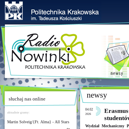
newsy
słuchaj nas online
04.02
Erasmus+
aktualnie gramy:
2026
studentó
Martin Solveig/{Ft. Alma} - All Stars
Wydział Mechaniczny Po