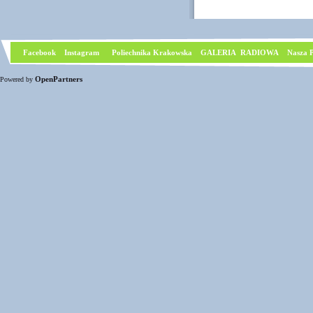
Facebook
I
nstagram
Poliechnika Krakowska
GALERIA RADIOWA
Nasza P
OpenPartners
Powered by