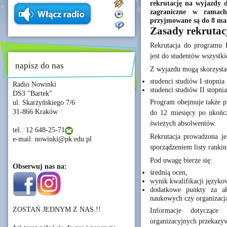
rekrutację na wyjazdy 
zagraniczne w ramach
przyjmowane są do 8 mar
Zasady rekrutac
Rekrutacja do programu
jest do studentów wszystk
napisz do nas
Z wyjazdu mogą skorzysta
studenci studiów I stopnia
Radio Nowinki
studenci studiów II stopni
DS3 "Bartek"
Program obejmuje także pr
ul. Skarżyńskiego 7/6
31-866 Kraków
do 12 miesięcy po ukończ
świeżych absolwentów.
tel.: 12 648-25-71
Rekrutacja prowadzona je
e-mail: nowinki@pk.edu.pl
sporządzeniem listy ranki
Pod uwagę bierze się:
Obserwuj nas na:
średnią ocen,
wynik kwalifikacji języko
dodatkowe punkty za ak
naukowych czy organizacja
ZOSTAŃ JEDNYM Z NAS !!
Informacje dotyczące
organizacyjnych przekazyw