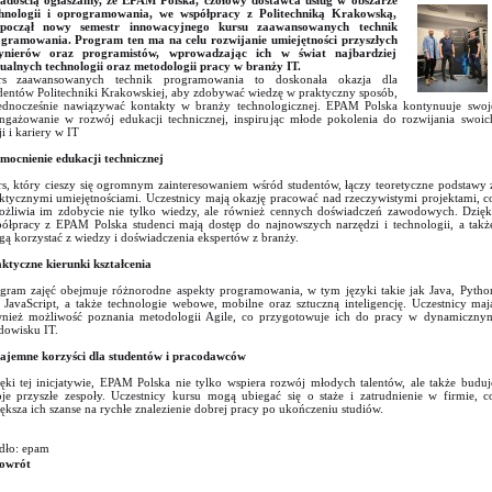
adością ogłaszamy, że EPAM Polska, czołowy dostawca usług w obszarze
hnologii i oprogramowania, we współpracy z Politechniką Krakowską,
zpoczął nowy semestr innowacyjnego kursu zaawansowanych technik
gramowania. Program ten ma na celu rozwijanie umiejętności przyszłych
żynierów oraz programistów, wprowadzając ich w świat najbardziej
ualnych technologii oraz metodologii pracy w branży IT.
rs zaawansowanych technik programowania to doskonała okazja dla
dentów Politechniki Krakowskiej, aby zdobywać wiedzę w praktyczny sposób,
ednocześnie nawiązywać kontakty w branży technologicznej. EPAM Polska kontynuuje swoj
ngażowanie w rozwój edukacji technicznej, inspirując młode pokolenia do rozwijania swoic
ji i kariery w IT
ocnienie edukacji technicznej
s, który cieszy się ogromnym zainteresowaniem wśród studentów, łączy teoretyczne podstawy 
ktycznymi umiejętnościami. Uczestnicy mają okazję pracować nad rzeczywistymi projektami, c
żliwia im zdobycie nie tylko wiedzy, ale również cennych doświadczeń zawodowych. Dzięk
ółpracy z EPAM Polska studenci mają dostęp do najnowszych narzędzi i technologii, a takż
ą korzystać z wiedzy i doświadczenia ekspertów z branży.
ktyczne kierunki kształcenia
gram zajęć obejmuje różnorodne aspekty programowania, w tym języki takie jak Java, Pytho
 JavaScript, a także technologie webowe, mobilne oraz sztuczną inteligencję. Uczestnicy maj
nież możliwość poznania metodologii Agile, co przygotowuje ich do pracy w dynamiczny
dowisku IT.
jemne korzyści dla studentów i pracodawców
ęki tej inicjatywie, EPAM Polska nie tylko wspiera rozwój młodych talentów, ale także buduj
je przyszłe zespoły. Uczestnicy kursu mogą ubiegać się o staże i zatrudnienie w firmie, c
ększa ich szanse na rychłe znalezienie dobrej pracy po ukończeniu studiów.
dło: epam
owrót