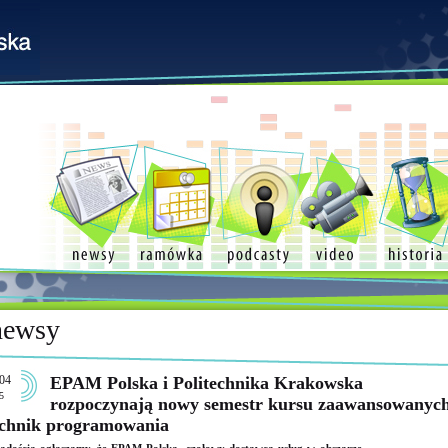
newsy
04
EPAM Polska i Politechnika Krakowska
5
rozpoczynają nowy semestr kursu zaawansowanyc
echnik programowania