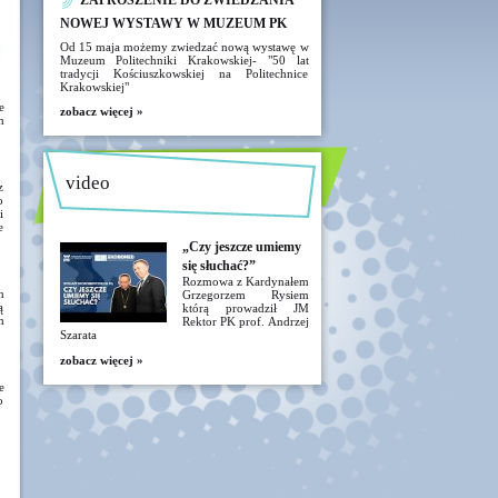
ZAPROSZENIE DO ZWIEDZANIA
NOWEJ WYSTAWY W MUZEUM PK
Od 15 maja możemy zwiedzać nową wystawę w
Muzeum Politechniki Krakowskiej- "50 lat
tradycji Kościuszkowskiej na Politechnice
Krakowskiej"
e
zobacz więcej »
h
video
z
o
i
e
„Czy jeszcze umiemy
się słuchać?”
Rozmowa z Kardynałem
n
Grzegorzem Rysiem
ą
którą prowadził JM
m
Rektor PK prof. Andrzej
Szarata
zobacz więcej »
e
o