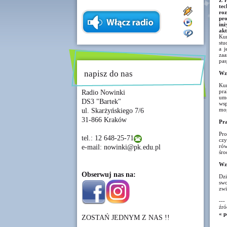
Z r
tec
ro
pro
in
akt
Ku
stu
a j
zaa
pas
napisz do nas
Wzm
Kur
pra
Radio Nowinki
umo
DS3 "Bartek"
wsp
mog
ul. Skarżyńskiego 7/6
31-866 Kraków
Pra
Pro
tel.: 12 648-25-71
czy
rów
e-mail: nowinki@pk.edu.pl
śro
Wza
Obserwuj nas na:
Dzi
swo
zwi
---
źró
« p
ZOSTAŃ JEDNYM Z NAS !!