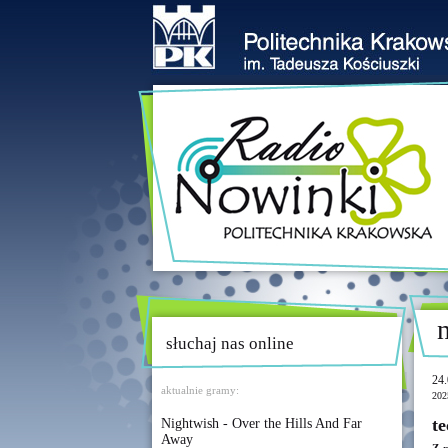
słuchaj nas online
24.
aktualnie gramy:
202
t
Nightwish - Over the Hills And Far
Away