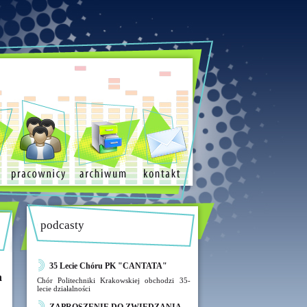
podcasty
35 Lecie Chóru PK "CANTATA"
h
Chór Politechniki Krakowskiej obchodzi 35-
lecie działalności