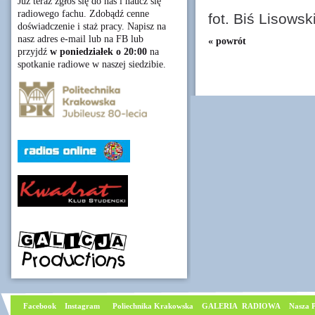
Już teraz zgłoś się do nas i naucz się
radiowego fachu. Zdobądź cenne
fot. Biś Lisowsk
doświadczenie i staż pracy. Napisz na
nasz adres e-mail lub na FB lub
« powrót
przyjdź
w poniedziałek o 20:00
na
spotkanie radiowe w naszej siedzibie.
Facebook
I
nstagram
Poliechnika Krakowska
GALERIA RADIOWA
Nasza P