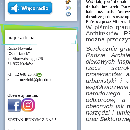
Woźniak; prof. dr hab. 
dr hab. inż. arch. Pat
hab. inż. arch. Andrz
doradczego do spraw opr
Państwa przez Ministra F
W piśmie gratu
Architektów R
napisz do nas
można przeczyt
Serdecznie gra
Radio Nowinki
DS3 "Bartek"
Radzie Archit
ul. Skarżyńskiego 7/6
ciekawych insp
31-866 Kraków
rzecz szero
projektantów ar
tel.: 12 648-25-71
urbanistyki i 
e-mail: nowinki@pk.edu.pl
współtworzeni
narodowego z
Obserwuj nas na:
odbiorców, a
obecnych jak p
narzędzi i umi
prac Sektorowe
ZOSTAŃ JEDNYM Z NAS !!
---