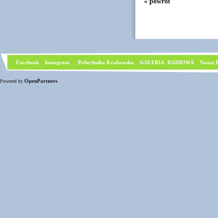
« powrót
Facebook
I
nstagram
Poliechnika Krakowska
GALERIA RADIOWA
Nasza P
OpenPartners
Powered by