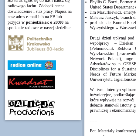
Już teraz zgłoś się do nas i naucz się
Phyllis C. Borzi, Former A
radiowego fachu. Zdobądź cenne
United States Department 
doświadczenie i staż pracy. Napisz na
Jim Mazurkiewicz, emeryt
nasz adres e-mail lub na FB lub
Mateusz Jurczyk, branch 
przyjdź
w poniedziałek o 20:00
na
prof. dr hab. Konrad Racz
Wyszyńskiego w Warszawi
spotkanie radiowe w naszej siedzibie.
Drugi dzień upłynął pod 
współpracy – Dziekan K
(Pełnomocnik Rektora
Wyszkowskim (pracowni
Network Poland), mgr 
Adwokatów sp. p. GESSE
Disciplines for a Sustai
Needs of Future Marke
Uniwersytetu Jagiellońskie
W tym interdyscyplinar
inżynieryjne, podkreślając
które wpływają na rozwój 
debacie stanowił istotny 
prawniczej i ekonomicznej
-----
Fot. Materiały konferen