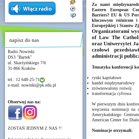
Za nami międzynarodo
Eastern European Con
Barriers? EU & US Pers
kluczowym różnicom i
Europejskiej i Stanów Z
Organizatorami wyd
of Law The Cathol
napisz do nas
oraz Uniwersytet Jag
czołowi przedstaw
Radio Nowinki
administracji public
DS3 "Bartek"
ul. Skarżyńskiego 7/6
Tematyka konferencji ko
31-866 Kraków
rynki kapitałowe
tel.: 12 648-25-71
handel międzynarodowy
e-mail: nowinki@pk.edu.pl
zrównoważony rozwój
transformacja cyfrowa
Obserwuj nas na:
W pierwszym dniu konferen
wręczenia nominacji na
Amerykańskiego Centrum
American Center for Dia
ZOSTAŃ JEDNYM Z NAS !!
Nominacje otrzymali: