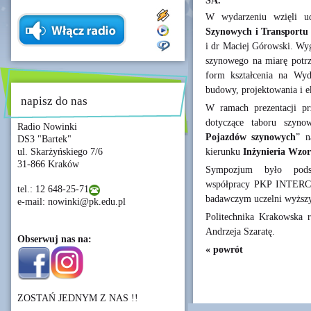
SA.
W wydarzeniu wzięli u
Szynowych i Transportu
i dr Maciej Górowski. Wyg
szynowego na miarę potrz
form kształcenia na Wy
budowy, projektowania i e
napisz do nas
W ramach prezentacji prz
dotyczące taboru szyno
Radio Nowinki
Pojazdów szynowych
” n
DS3 "Bartek"
kierunku
Inżynieria Wzo
ul. Skarżyńskiego 7/6
31-866 Kraków
Sympozjum było podsu
współpracy PKP INTERCI
tel.: 12 648-25-71
badawczym uczelni wyższyc
e-mail: nowinki@pk.edu.pl
Politechnika Krakowska r
Andrzeja Szaratę.
Obserwuj nas na:
« powrót
ZOSTAŃ JEDNYM Z NAS !!