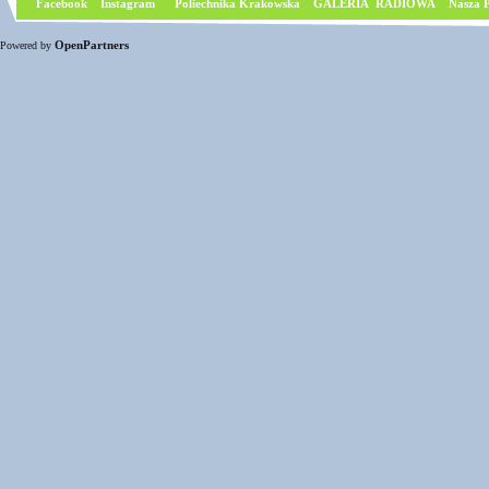
Facebook
I
nstagram
Poliechnika Krakowska
GALERIA RADIOWA
Nasza P
OpenPartners
Powered by