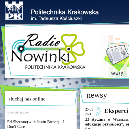
newsy
słuchaj nas online
25.01
Eksperc
aktualnie gramy:
2024
23 stycznia w Warszaw
Ed Sheeran/(with Justin Bieber) - I
edukację przyszłości”,
Don't Care