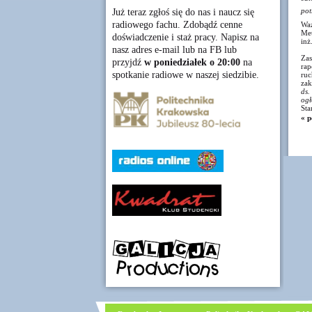
pot
Już teraz zgłoś się do nas i naucz się
radiowego fachu. Zdobądź cenne
Waż
Met
doświadczenie i staż pracy. Napisz na
inż
nasz adres e-mail lub na FB lub
Zas
przyjdź
w poniedziałek o 20:00
na
rap
spotkanie radiowe w naszej siedzibie.
ruc
zak
ds.
ogł
Sta
« p