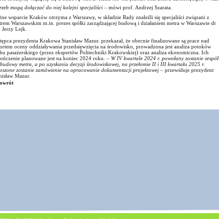
rzeb mogą dołączać do niej kolejni specjaliści
– mówi prof. Andrzej Szarata.
ne wsparcie Kraków otrzyma z Warszawy, w składzie Rady znaleźli się specjaliści związani z
rem Warszawskim m.in. prezes spółki zarządzającej budową i działaniem metra w Warszawie dr
. Jerzy Lejk.
tępca prezydenta Krakowa Stanisław Mazur. przekazał, że obecnie finalizowane są prace nad
ortem oceny oddziaływania przedsięwzięcia na środowisko, prowadzona jest analiza potoków
hu pasażerskiego (przez ekspertów Politechniki Krakowskiej) oraz analiza ekonomiczna. Ich
ończenie planowane jest na koniec 2024 roku.
– W IV kwartale 2024 r. powołany zostanie zespół
 budowy metra, a po uzyskaniu decyzji środowiskowej, na przełomie II i III kwartału 2025 r.
oszone zostanie zamówienie na opracowanie dokumentacji projektowej –
przewiduje prezydent
nisław Mazur.
owrót