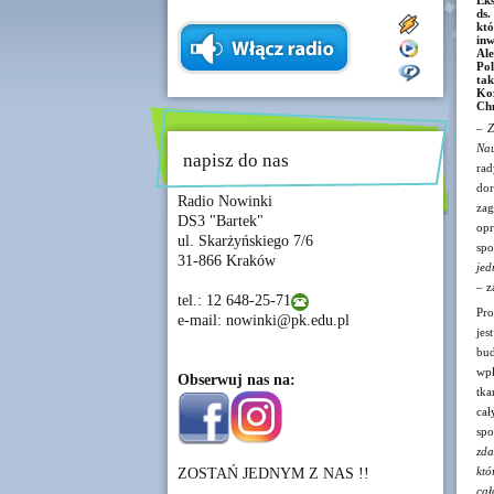
Eks
ds.
kt
inw
Al
Pol
ta
Koz
Chm
– Z
Nau
napisz do nas
rad
dor
Radio Nowinki
za
DS3 "Bartek"
opr
ul. Skarżyńskiego 7/6
spo
31-866 Kraków
jed
–
za
tel.: 12 648-25-71
Pro
e-mail: nowinki@pk.edu.pl
jes
bud
wpł
Obserwuj nas na:
tka
cał
spo
zda
któ
ZOSTAŃ JEDNYM Z NAS !!
cał