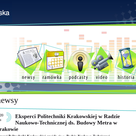
newsy
09
Eksperci Politechniki Krakowskiej w Radzie
4
Naukowo-Technicznej ds. Budowy Metra w
rakowie