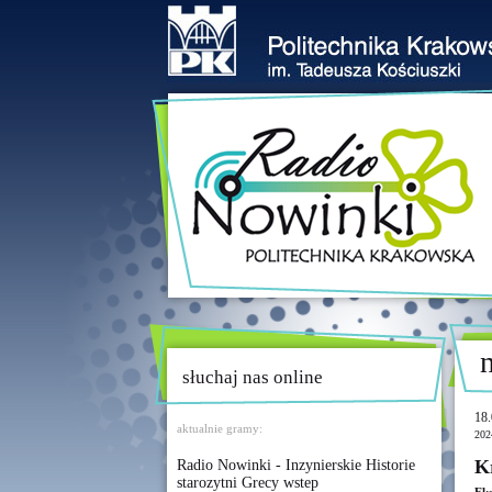
słuchaj nas online
18.
aktualnie gramy:
202
K
Radio Nowinki - Inzynierskie Historie
starozytni Grecy wstep