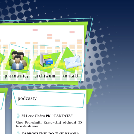
podcasty
35 Lecie Chóru PK "CANTATA"
Chór Politechniki Krakowskiej obchodzi 35-
lecie działalności