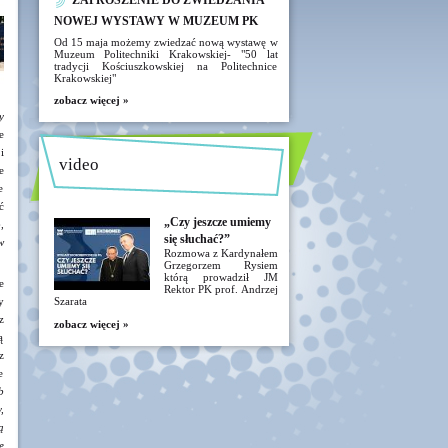
ZAPROSZENIE DO ZWIEDZANIA
NOWEJ WYSTAWY W MUZEUM PK
Od 15 maja możemy zwiedzać nową wystawę w
Muzeum Politechniki Krakowskiej- "50 lat
tradycji Kościuszkowskiej na Politechnice
Krakowskiej"
zobacz więcej »
y
e
i
video
e
e
ć
„Czy jeszcze umiemy
,
się słuchać?”
w
Rozmowa z Kardynałem
Grzegorzem Rysiem
którą prowadził JM
e
Rektor PK prof. Andrzej
y
Szarata
z
zobacz więcej »
ą
z
e
b
,
ą
e