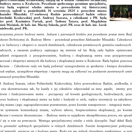
perci Politechniki Krakowskiej znajdą się w Radzie Naukowo-Technicznej
 budowy metra w Krakowie. Powołanie społecznego gremium specjalistów,
órzy będą wspierać władze miasta w prowadzeniu tej historycznej
estycji, ogłosił w poniedziałek 16 września 2024 r. prezydent miasta
eksander Miszalski. 17-osobowej Radzie przewodniczył będzie rektor
itechniki Krakowskiej prof. Andrzej Szarata, a członkami z PK będą
kże: prof. Kazimierz Furtak, prof. Tadeusz Tatara, prof. Magdalena
ień-Woźniak, dr hab. inż. Maciej Szkoda, prof. PK oraz dr hab. inż. Jacek
ielewski, prof. PK.
aczynamy proces budowy metra. Jednym z pierwszych kroków jest powołanie przeze mnie Rad
kowo-Technicznej ds. Budowy Metra –
powiedział prezydent Aleksander Miszalski. Członkowi
y to fachowcy i eksperci w swoich dziedzinach, członkowie prestiżowych gremiów naukowych 
adczych, a zarazem praktycy zajmujący się metrem od lat. Rolą rady będzie opiniowani
gadnień związanych z przygotowaniem, budową i eksploatacją metra oraz przygotowani
acowań i ekspertyz istotnych dla budowy i eksploatacji metra w Krakowie. Rada będzie pracowa
łecznie.
– Członkowie rady nie będą pobierać wynagrodzenia za spotkania i bieżące doradztwo
nak większe, szczegółowe ekspertyzy i raporty mogą się odbywać na podstawie zawieranych umó
znaczył prezydent Miszalski.
f. Andrzej Szarata, rektor Politechniki Krakowskiej, który przewodniczy Radzie, podkreśla, ż
t ona skonstruowana tak, by każdy z jej członków odpowiadał za inny aspekt, istotny prz
owie i funkcjonowaniu metra – począwszy od kwestii geologicznych, budowlanych, prze
ywy budowy i eksploatacji metra na ludzi i budynki w nich, wpływ inwestycji na zabytkow
nkę miasta i jego zagospodarowanie przestrzenne, przez kwestie transportowe – integracji metra 
ym systemem komunikacji miasta, wyboru taboru, bezpieczeństwa eksploatacji, po kwesti
łeczne i wreszcie ekonomiczne.
– Budowa metra to wyjątkowo skomplikowany proces, nie sposó
ć się w nim na przeczucia. Wymaga specjalistycznej wiedzy z wielu dyscyplin. Stąd skład Rady
ra gromadzi wybitnych specjalistów w różnych dziedzinach. Swoimi kompetencjami pokrywaj
ość tematyki, wiążącej się z budową metra. Rada nie ma jednak charakteru zamkniętego, w razi