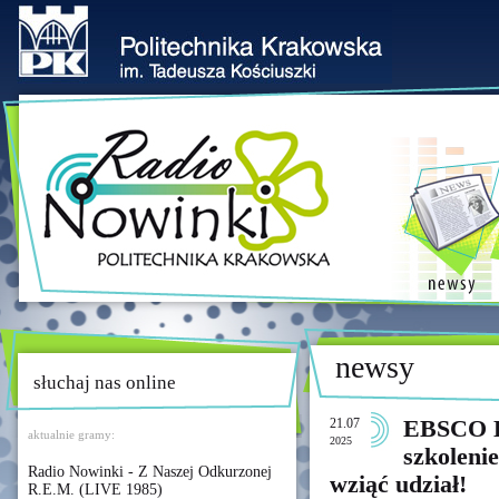
newsy
słuchaj nas online
21.07
EBSCO Di
aktualnie gramy:
2025
szkolenie
Radio Nowinki - Z Naszej Odkurzonej
wziąć udział!
R.E.M. (LIVE 1985)