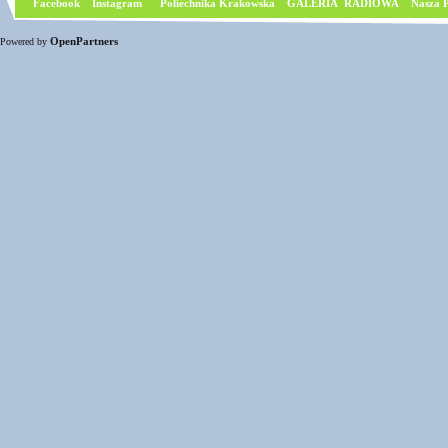
Facebook
I
nstagram
Poliechnika Krakowska
GALERIA RADIOWA
Nasza P
OpenPartners
Powered by