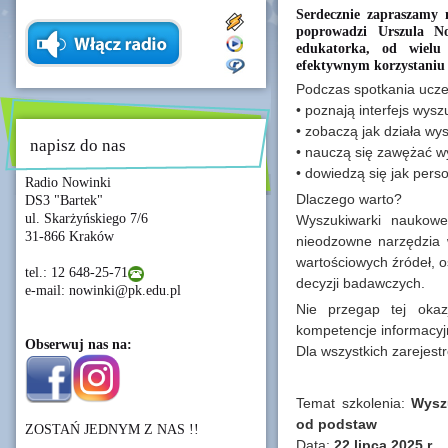
Serdecznie zapraszamy n
poprowadzi Urszula N
edukatorka, od wielu
efektywnym korzystaniu 
Podczas spotkania ucze
• poznają interfejs wys
• zobaczą jak działa w
napisz do nas
• nauczą się zawężać wyn
• dowiedzą się jak pers
Radio Nowinki
Dlaczego warto?
DS3 "Bartek"
ul. Skarżyńskiego 7/6
Wyszukiwarki naukowe
31-866 Kraków
nieodzowne narzędzia 
wartościowych źródeł, 
tel.: 12 648-25-71
decyzji badawczych.
e-mail: nowinki@pk.edu.pl
Nie przegap tej okazj
kompetencje informacyj
Obserwuj nas na:
Dla wszystkich zarejest
Temat szkolenia:
Wysz
od podstaw
ZOSTAŃ JEDNYM Z NAS !!
Data:
22 lipca 2025 r.