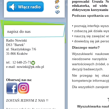
poprowadzi Urszula N
edukatorka, od wielu
efektywnym korzystaniu 
Podczas spotkania uc
• poznają interfejs wys
• zobaczą jak działa w
napisz do nas
• nauczą się zawężać wyn
Radio Nowinki
• dowiedzą się jak pers
DS3 "Bartek"
Dlaczego warto?
ul. Skarżyńskiego 7/6
31-866 Kraków
Wyszukiwarki naukowe
nieodzowne narzędzia 
tel.: 12 648-25-71
wartościowych źródeł, 
e-mail: nowinki@pk.edu.pl
decyzji badawczych.
Nie przegap tej okazj
Obserwuj nas na:
kompetencje informacyj
Dla wszystkich zarejest
ZOSTAŃ JEDNYM Z NAS !!
Wyszukiwarka nau