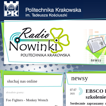
newsy
słuchaj nas online
07.07
EBSCO Di
aktualnie gramy:
2025
szkolenie
Foo Fighters - Monkey Wrench
Serdecznie zapraszamy n