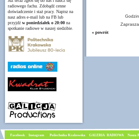
Już teraz zgłoś się do nas i naucz się
radiowego fachu. Zdobądź cenne
doświadczenie i staż pracy. Napisz na
Godzi
nasz adres e-mail lub na FB lub
przyjdź
w poniedziałek o 20:00
na
Zaprasza
spotkanie radiowe w naszej siedzibie.
« powrót
Facebook
I
nstagram
Poliechnika Krakowska
GALERIA RADIOWA
Nasza P