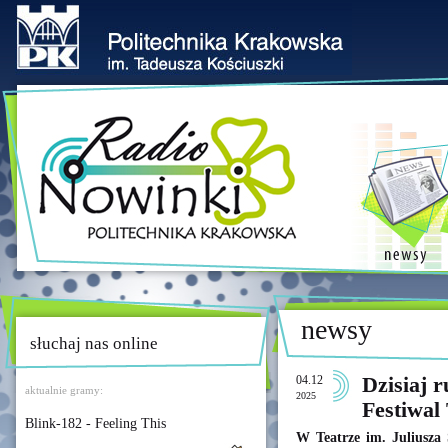
newsy
słuchaj nas online
04.12
Dzisiaj 
aktualnie gramy:
2025
Festiwal
Blink-182 - Feeling This
W Teatrze im. Juliusza 