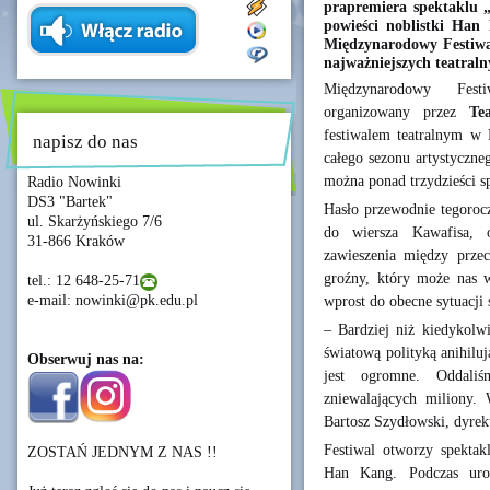
prapremiera spektaklu 
powieści noblistki Han
Międzynarodowy Festiwa
najważniejszych teatraln
Międzynarodowy Fes
organizowany przez
Te
festiwalem teatralnym w 
napisz do nas
całego sezonu artystyczn
można ponad trzydzieści sp
Radio Nowinki
DS3 "Bartek"
Hasło przewodnie tegorocz
ul. Skarżyńskiego 7/6
do wiersza Kawafisa, o
31-866 Kraków
zawieszenia między prze
groźny, który może nas 
tel.: 12 648-25-71
e-mail: nowinki@pk.edu.pl
wprost do obecne sytuacji 
– Bardziej niż kiedykolwi
światową polityką anihilu
Obserwuj nas na:
jest ogromne. Oddaliś
zniewalających miliony.
Bartosz Szydłowski, dyrek
Festiwal otworzy spekta
ZOSTAŃ JEDNYM Z NAS !!
Han Kang. Podczas uroc