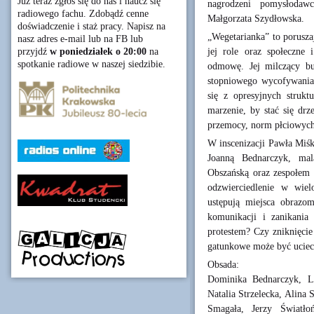
Już teraz zgłoś się do nas i naucz się
nagrodzeni pomysłodaw
radiowego fachu. Zdobądź cenne
Małgorzata Szydłowska.
doświadczenie i staż pracy. Napisz na
„Wegetarianka” to porusza
nasz adres e-mail lub na FB lub
jej role oraz społeczne 
przyjdź
w poniedziałek o 20:00
na
spotkanie radiowe w naszej siedzibie.
odmowę. Jej milczący bu
stopniowego wycofywania s
się z opresyjnych strukt
marzenie, by stać się dr
przemocy, norm płciowych 
W inscenizacji Pawła Miś
Joanną Bednarczyk, ma
Obszańską oraz zespołem a
odzwierciedlenie w wiel
ustępują miejsca obrazo
komunikacji i zanikania
protestem? Czy zniknięcie
gatunkowe może być uciec
Obsada:
Dominika Bednarczyk, L
Natalia Strzelecka, Alina
Smagała, Jerzy Światło