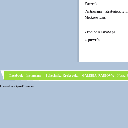
Zarzecki
Partnerami strategiczn
Mickiewicza.
---
Źródło: Krakow.pl
« powrót
Facebook
I
nstagram
Poliechnika Krakowska
GALERIA RADIOWA
Nasza P
OpenPartners
Powered by