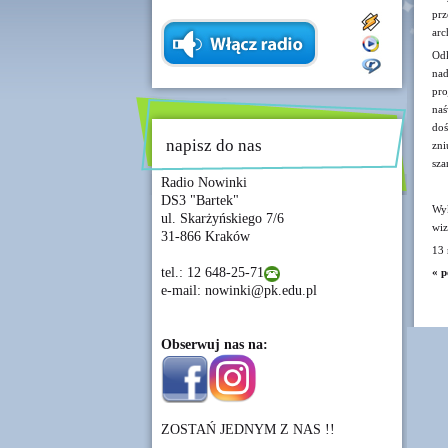
prz
arc
Odk
nad
pro
naś
doś
napisz do nas
zni
sza
Radio Nowinki
DS3 "Bartek"
Wyk
ul. Skarżyńskiego 7/6
wiz
31-866 Kraków
13 
tel.: 12 648-25-71
« p
e-mail: nowinki@pk.edu.pl
Obserwuj nas na:
ZOSTAŃ JEDNYM Z NAS !!