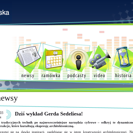
newsy
03
Dziś wykład Gerda Sedeliesa!
4
tradycyjnych technik po najnowocześniejsze narzędzia cyfrowe – odkryj te dynamiczn
erakcje, które kształtują ekspresję architektoniczną.
ygotuj się na dawkę inspiracji, zagłębiając się w istotę kreatywności architektonicznej. Ni