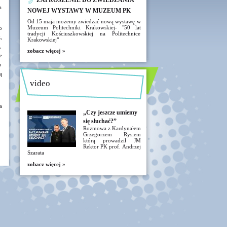
ZAPROSZENIE DO ZWIEDZANIA
a
NOWEJ WYSTAWY W MUZEUM PK
Od 15 maja możemy zwiedzać nową wystawę w
Muzeum Politechniki Krakowskiej- "50 lat
o
tradycji Kościuszkowskiej na Politechnice
,
Krakowskiej"
,
zobacz więcej »
e
o
ą
video
a
„Czy jeszcze umiemy
się słuchać?”
Rozmowa z Kardynałem
Grzegorzem Rysiem
którą prowadził JM
Rektor PK prof. Andrzej
Szarata
zobacz więcej »