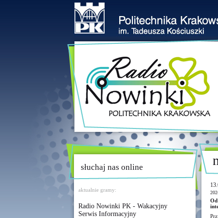
słuchaj nas online
13.
aktualnie gramy:
202
Od 
Radio Nowinki PK - Wakacyjny
int
Serwis Informacyjny
Prz