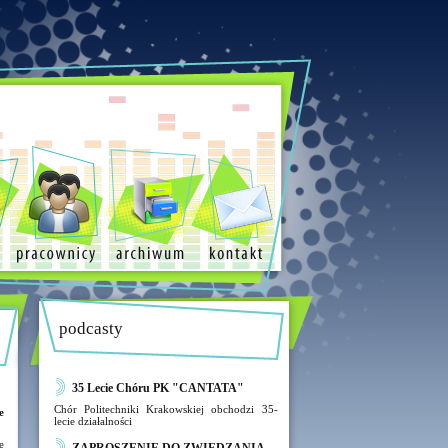
podcasty
35 Lecie Chóru PK "CANTATA"
Chór Politechniki Krakowskiej obchodzi 35-
e
lecie działalności
e