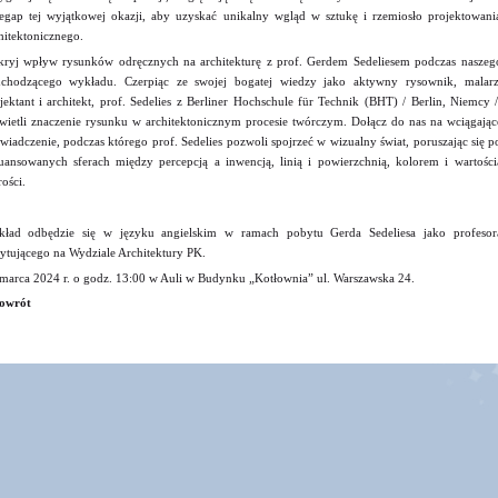
egap tej wyjątkowej okazji, aby uzyskać unikalny wgląd w sztukę i rzemiosło projektowani
hitektonicznego.
ryj wpływ rysunków odręcznych na architekturę z prof. Gerdem Sedeliesem podczas naszeg
chodzącego wykładu. Czerpiąc ze swojej bogatej wiedzy jako aktywny rysownik, malarz
jektant i architekt, prof. Sedelies z Berliner Hochschule für Technik (BHT) / Berlin, Niemcy /
wietli znaczenie rysunku w architektonicznym procesie twórczym. Dołącz do nas na wciągając
wiadczenie, podczas którego prof. Sedelies pozwoli spojrzeć w wizualny świat, poruszając się p
uansowanych sferach między percepcją a inwencją, linią i powierzchnią, kolorem i wartości
rości.
ład odbędzie się w języku angielskim w ramach pobytu Gerda Sedeliesa jako profesor
ytującego na Wydziale Architektury PK.
marca 2024 r. o godz. 13:00 w Auli w Budynku „Kotłownia” ul. Warszawska 24.
owrót