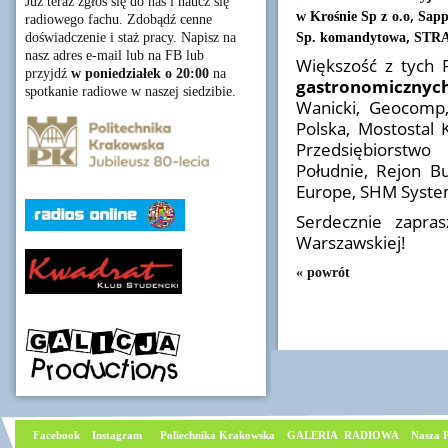
Już teraz zgłoś się do nas i naucz się
,
w Krośnie Sp z o.o
Sapp
radiowego fachu. Zdobądź cenne
,
Sp. komandytowa
STRA
doświadczenie i staż pracy. Napisz na
nasz adres e-mail lub na FB lub
Większość z tych
przyjdź
w poniedziałek o 20:00
na
gastronomicznyc
spotkanie radiowe w naszej siedzibie.
Wanicki, Geocomp,
Polska, Mostostal 
Przedsiębiorstwo
Południe, Rejon B
Europe, SHM Syste
Serdecznie zapr
Warszawskiej!
« powrót
Facebook
I
nstagram
Poliechnika Krakowska
GALERIA RADIOWA
Nasza P