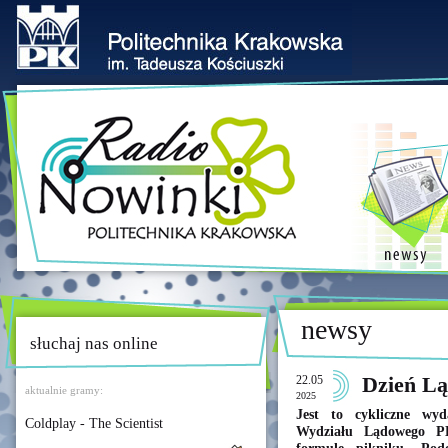
newsy
słuchaj nas online
22.05
Dzień Lą
aktualnie gramy:
2025
Jest to cykliczne wyd
Coldplay - The Scientist
Wydziału Lądowego P