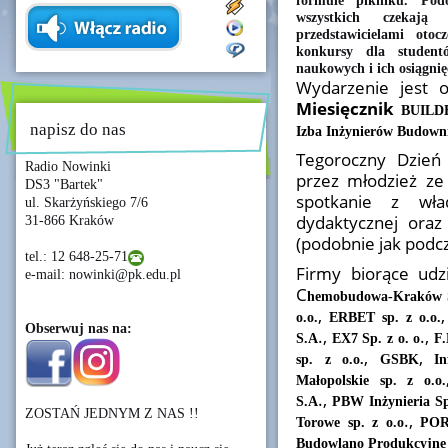
formule pikniku. Po
wszystkich czekają
przedstawicielami otoc
konkursy dla student
naukowych i ich osiągnię
Wydarzenie jest 
Miesięcznik
BUILD
napisz do nas
Izba Inżynierów Budown
Tegoroczny Dzień
Radio Nowinki
przez młodzież ze
DS3 "Bartek"
spotkanie z wła
ul. Skarżyńskiego 7/6
dydaktycznej oraz
31-866 Kraków
(podobnie jak podc
tel.: 12 648-25-71
Firmy biorące udz
e-mail: nowinki@pk.edu.pl
C
hemobudowa-Kraków 
,
o.o.
ERBET sp. z o.o.
Obserwuj nas na:
.,
.,
S.A
EX7 Sp. z o. o
F
,
,
sp. z o.o.
GSBK
I
Małopolskie sp. z o.o.
.,
S.A
PBW Inżynieria Sp
ZOSTAŃ JEDNYM Z NAS !!
.,
Torowe sp. z o.o
PO
Budowlano Produkcyjne 