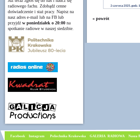
Już teraz zgłoś się do nas i naucz się
radiowego fachu. Zdobądź cenne
doświadczenie i staż pracy. Napisz na
nasz adres e-mail lub na FB lub
« powrót
przyjdź
w poniedziałek o 20:00
na
spotkanie radiowe w naszej siedzibie.
Facebook
I
nstagram
Poliechnika Krakowska
GALERIA RADIOWA
Nasza P