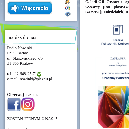
Galerii Gil. Otwarcie o
wystawy prac plastyc
czerwca (poniedziałek) o 
napisz do nas
Radio Nowinki
DS3 "Bartek"
ul. Skarżyńskiego 7/6
31-866 Kraków
tel.: 12 648-25-71
e-mail: nowinki@pk.edu.pl
Obserwuj nas na:
ZOSTAŃ JEDNYM Z NAS !!