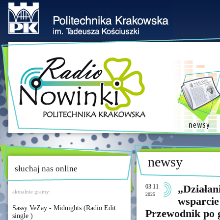
newsy
słuchaj nas online
03.11
„Działan
aktualnie gramy:
2025
wsparcie
Sassy VeZay - Midnights (Radio Edit
Przewodnik po 
single )