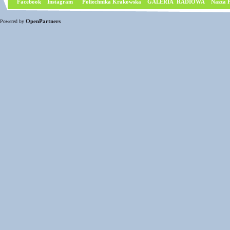
Facebook
I
nstagram
Poliechnika Krakowska
GALERIA RADIOWA
Nasza P
OpenPartners
Powered by