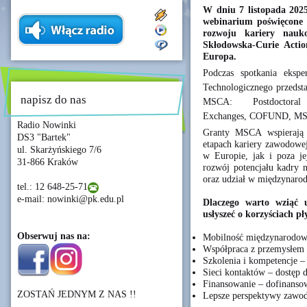
W dniu 7 listopada 2025 
webinarium poświęcone 
rozwoju kariery nau
Skłodowska-Curie Act
Europa.
Podczas spotkania eksp
Technologicznego przedst
napisz do nas
MSCA: Postdoctoral
Exchanges, COFUND, MS
Radio Nowinki
Granty MSCA wspierają
DS3 "Bartek"
etapach kariery zawodowej
ul. Skarżyńskiego 7/6
w Europie, jak i poza je
31-866 Kraków
rozwój potencjału kadry 
oraz udział w międzynaro
tel.: 12 648-25-71
e-mail: nowinki@pk.edu.pl
Dlaczego warto wziąć 
usłyszeć o korzyściach p
Obserwuj nas na:
Mobilność międzynarodowa 
Współpraca z przemysłem –
Szkolenia i kompetencje –
Sieci kontaktów – dostęp 
Finansowanie – dofinanso
ZOSTAŃ JEDNYM Z NAS !!
Lepsze perspektywy zawod