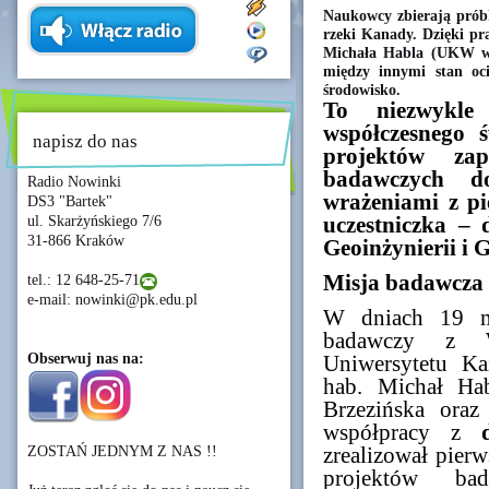
Naukowcy zbierają próbk
rzeki Kanady. Dzięki pr
Michała Habla (UKW w 
między innymi stan oc
środowisko.
To niezwykle
współczesnego 
napisz do nas
projektów za
badawczych d
Radio Nowinki
wrażeniami z pi
DS3 "Bartek"
ul. Skarżyńskiego 7/6
uczestniczka –
31-866 Kraków
Geoinżynierii i
Misja badawcza 
tel.: 12 648-25-71
e-mail: nowinki@pk.edu.pl
W dniach 19 m
badawczy z W
Obserwuj nas na:
Uniwersytetu Ka
hab. Michał Hab
Brzezińska ora
współpracy z
ZOSTAŃ JEDNYM Z NAS !!
zrealizował pier
projektów ba