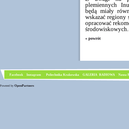
plemiennych Inu
będą miały rów
wskazać regiony s
opracować rekome
środowiskowych.
« powrót
Facebook
I
nstagram
Poliechnika Krakowska
GALERIA RADIOWA
Nasza P
OpenPartners
Powered by