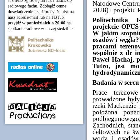
Już teraz zgłoś się do nas i naucz się
Narodowe Centru
radiowego fachu. Zdobądź cenne
2028) i projekt
doświadczenie i staż pracy. Napisz na
nasz adres e-mail lub na FB lub
Politechnika
przyjdź
w poniedziałek o 20:00
na
projekcie OPUS 
spotkanie radiowe w naszej siedzibie.
W jakim stopniu
osadów i węgla?
pracami tereno
wspólnie z dr i
Paweł Hachaj, 
Tutro, jest m
hydrodynamiczny
Badania w sercu 
Prace terenow
prowadzone był
rzeki Mackenzie –
położona pon
podbiegunowego,
Zachodnich, sta
deltowych na św
wody i osadów 