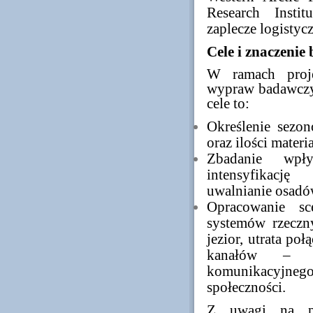
Research Insti
zaplecze logistyc
Cele i znaczenie
W ramach proje
wypraw badawczy
cele to:
Określenie sezo
oraz ilości mater
Zbadanie wpł
intensyfikacj
uwalnianie osad
Opracowanie sc
systemów rzeczny
jezior, utrata po
kanałów – w 
komunikacyjn
społeczności.
Z uwagi na pr