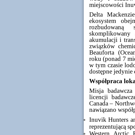
miejscowości Inuv
Delta Mackenzi
ekosystem obej
rozbudowaną 
skomplikowany 
akumulacji i tra
związków chemi
Beauforta (Ocea
roku (ponad 7 mie
w tym czasie lodo
dostępne jedynie
Współpraca loka
Misja badawcza 
licencji badawc
Canada – Northwes
nawiązano współp
Inuvik Hunters a
reprezentującą sp
Western Arctic 