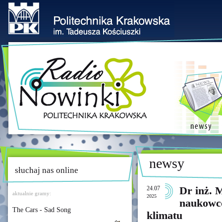
newsy
słuchaj nas online
24.07
Dr inż. 
aktualnie gramy:
2025
naukowcó
The Cars - Sad Song
klimatu