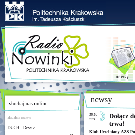
newsy
słuchaj nas online
30.10
Dołącz d
aktualnie gramy:
2024
trwa!
DUCH - Deszcz
Klub Uczelniany AZS Pol