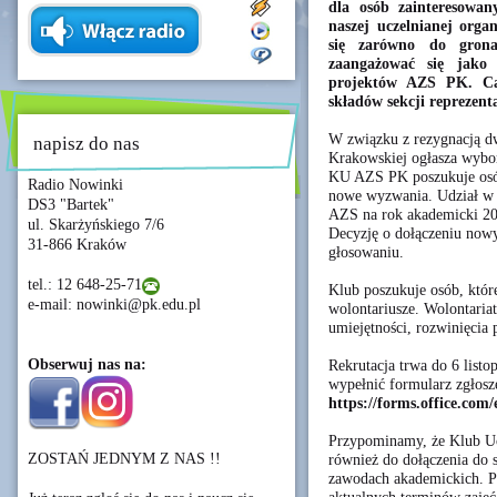
dla osób zainteresowa
naszej uczelnianej orga
się zarówno do grona
zaangażować się jako w
projektów AZS PK. Cał
składów sekcji reprezen
W związku z rezygnacją d
napisz do nas
Krakowskiej ogłasza wybo
KU AZS PK poszukuje osó
Radio Nowinki
nowe wyzwania. Udział w 
DS3 "Bartek"
AZS na rok akademicki 202
ul. Skarżyńskiego 7/6
Decyzję o dołączeniu now
31-866 Kraków
głosowaniu.
tel.: 12 648-25-71
Klub poszukuje osób, któr
e-mail: nowinki@pk.edu.pl
wolontariusze. Wolontaria
umiejętności, rozwinięcia 
Obserwuj nas na:
Rekrutacja trwa do 6 listo
wypełnić formularz zgłosze
https://forms.office.co
Przypominamy, że Klub Uc
ZOSTAŃ JEDNYM Z NAS !!
również do dołączenia do s
zawodach akademickich. Pe