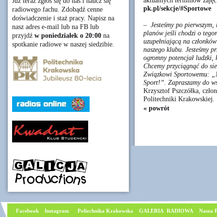
aktualnych terminów zajęć 
Już teraz zgłoś się do nas i naucz się
pk.pl/sekcje/#Sportowe
radiowego fachu. Zdobądź cenne
doświadczenie i staż pracy. Napisz na
– Jesteśmy po pierwszym, 
nasz adres e-mail lub na FB lub
planów jeśli chodzi o tegor
przyjdź
w poniedziałek o 20:00
na
uzupełniającą na członków 
spotkanie radiowe w naszej siedzibie.
naszego klubu. Jesteśmy pr
ogromny potencjał ludzki, 
Chcemy przyciągnąć do sie
Związkowi Sportowemu: „M
Sport!”. Zapraszamy do ws
Krzysztof Pszczółka, czł
Politechniki Krakowskiej.
« powrót
Facebook
I
nstagram
Poliechnika Krakowska
GALERIA RADIOWA
Nasza P