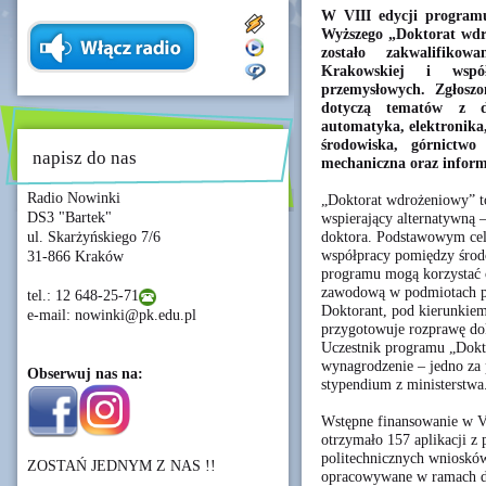
W VIII edycji programu
Wyższego „Doktorat wdr
zostało zakwalifikow
Krakowskiej i wspó
przemysłowych. Zgłosz
dotyczą tematów z dy
automatyka, elektronika,
środowiska, górnictwo 
napisz do nas
mechaniczna oraz inform
Radio Nowinki
„Doktorat wdrożeniowy” t
DS3 "Bartek"
wspierający alternatywną 
doktora. Podstawowym cel
ul. Skarżyńskiego 7/6
współpracy pomiędzy śro
31-866 Kraków
programu mogą korzystać o
zawodową w podmiotach poz
tel.: 12 648-25-71
Doktorant, pod kierunkie
e-mail: nowinki@pk.edu.pl
przygotowuje rozprawę dok
Uczestnik programu „Dokt
wynagrodzenie – jedno za 
Obserwuj nas na:
stypendium z ministerstwa
Wstępne finansowanie w V
otrzymało 157 aplikacji z 
politechnicznych wnioskó
ZOSTAŃ JEDNYM Z NAS !!
opracowywane w ramach d