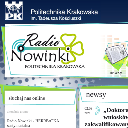
newsy
słuchaj nas online
02.08
„Doktora
aktualnie gramy:
2024
wniosków
Radio Nowinki - HERRBATKA
zakwalifikowan
sentymentalna