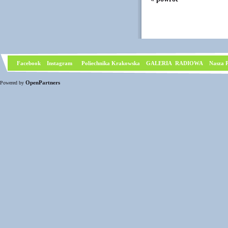
Facebook
I
nstagram
Poliechnika Krakowska
GALERIA RADIOWA
Nasza P
OpenPartners
Powered by