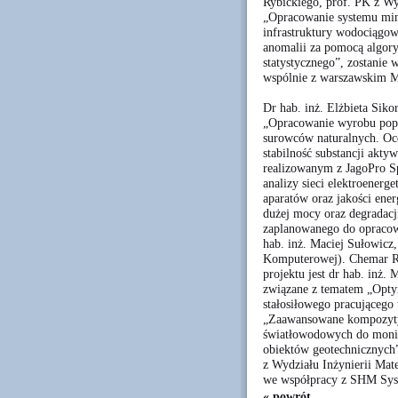
Rybickiego, prof. PK z Wy
„Opracowanie systemu mini
infrastruktury wodociągo
anomalii za pomocą algo
statystycznego”, zostani
wspólnie z warszawskim M
Dr hab. inż. Elżbieta Sik
„Opracowanie wyrobu popr
surowców naturalnych. Oc
stabilność substancji akt
realizowanym z JagoPro Sp
analizy sieci elektroener
aparatów oraz jakości ener
dużej mocy oraz degradacji
zaplanowanego do opracowa
hab. inż. Maciej Sułowicz,
Komputerowej). Chemar Ru
projektu jest dr hab. inż.
związane z tematem „Optyma
stałosiłowego pracującego
„Zaawansowane kompozyty
światłowodowych do monit
obiektów geotechnicznych”
z Wydziału Inżynierii Mate
we współpracy z SHM Syst
« powrót