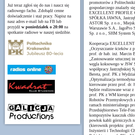
promotorów z Politechniki
Już teraz zgłoś się do nas i naucz się
gospodarczego znalazły si
radiowego fachu. Zdobądź cenne
EXCELLENT PROFILE 
doświadczenie i staż pracy. Napisz na
SPÓŁKA JAWNA, Jastrzębs
nasz adres e-mail lub na FB lub
ASTOR Sp. z o.o., Miejski
przyjdź
w poniedziałek o 20:00
na
Warszawie S.A., JagoPro S
spotkanie radiowe w naszej siedzibie.
Sp. z o.o., SHM System Sp
Kooperacja EXCELLENT P
„Oczyszczanie ścieków z p
prof. dr hab. inż. Marcin 
„Zastosowanie sztucznej i
węgla koksowego w JSW S.
współpracy Jastrzębskiej S
Bereta, prof. PK z Wydzia
„Optymalizacja termodynam
kierowane przez prof. dr. 
będzie realizowane wraz z
prof. PK z WM kieruje pr
Robotów Przemysłowych z
ramach ministerialnego p
Przedsiębiorstwo Tele-Fo
kompozytów kauczuk chlo
powłok kabli górniczych n
(kierownik projektu: prof.
Inżynierii i Technologii C