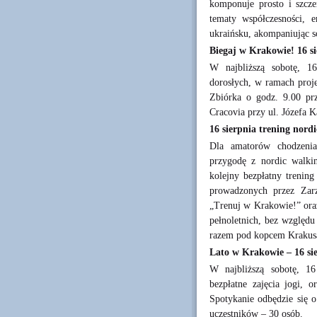
komponuje prosto i szcze
tematy współczesności, e
ukraińsku, akompaniując so
Biegaj w Krakowie! 16 si
W najbliższą sobotę, 16
dorosłych, w ramach proj
Zbiórka o godz. 9.00 pr
Cracovia przy ul. Józefa K
16 sierpnia trening nor
Dla amatorów chodzenia
przygodę z nordic walkin
kolejny bezpłatny trenin
prowadzonych przez Zarz
„Trenuj w Krakowie!” oraz
pełnoletnich, bez względu
razem pod kopcem Krakus
Lato w Krakowie – 16 si
W najbliższą sobotę, 16
bezpłatne zajęcia jogi,
Spotykanie odbędzie się o
uczestników – 30 osób.