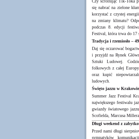
Czy scrollując Tik-Toka p
się nabrać na zielone kł
korzystać z czystej energ
na zmiany klimatu? Odpo
podczas 8. edycji festi
Festival, która trwa do 17 
Tradycja i rzemiosło – 
Daj się oczarować bogactw
i przyjdź na Rynek Główn
Sztuki Ludowej. Codzi
folkowych z całej Europy
oraz kupić niepowtarza
ludowych.
Święto jazzu w Krakowie
Summer Jazz Festival Kra
największego festiwalu j
gwiazdy światowego jazz
Scofielda, Marcusa Miller
Długi weekend z zabytk
Przed nami długi sierpnio
sympatyków komunikacji