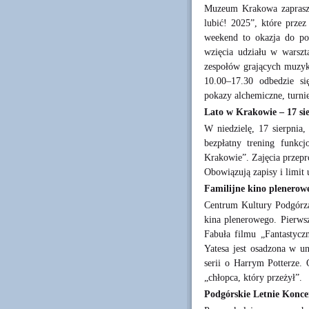
Muzeum Krakowa zaprasza
lubić! 2025”, które prze
weekend to okazja do pod
wzięcia udziału w warszt
zespołów grających muzyk
10.00–17.30 odbedzie si
pokazy alchemiczne, turni
Lato w Krakowie – 17 si
W niedzielę, 17 sierpnia,
bezpłatny trening funkc
Krakowie”. Zajęcia przepr
Obowiązują zapisy i limit
Familijne kino plenerow
Centrum Kultury Podgórza 
kina plenerowego. Pierwsz
Fabuła filmu „Fantastycz
Yatesa jest osadzona w u
serii o Harrym Potterze.
„chłopca, który przeżył”.
Podgórskie Letnie Konce