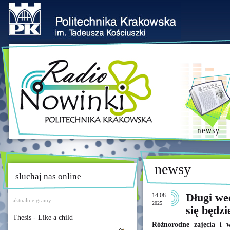
newsy
słuchaj nas online
14.08
Długi we
aktualnie gramy:
2025
się będzi
Thesis - Like a child
Różnorodne zajęcia i w