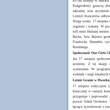
Po raz kolejny w murach 
Podgórskim) goszczą dźw
sakralnej oraz arcydzie
Letnich Koncertów odbywa 
Wstęp wolny. 17 sierpnia 
organów i wokalu. W prog
will mein Heiland sterben
Bacha, Aria Rejoice grea
Friedricha Haendela czy
Rossiniego.
Społeczność Our Girls Cl
Już 17 sierpnia społeczn
urodziny. Z tej okazji 
wydarzenie. W programie 
wykłady i targi lokalnych
Letnie Granie w Dworku
17 sierpnia tradycyjnie 
klasycznej w ramach konc
przygotuje i poprowadzi J
porwie Sokół Orchestra 
łączący żywiołowość z tr