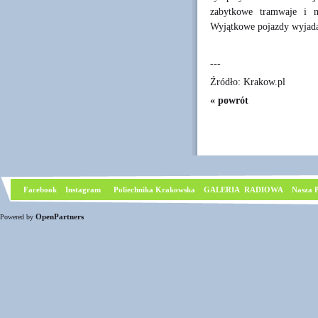
zabytkowe tramwaje i m
Wyjątkowe pojazdy wyjadą 
---
Źródło: Krakow.pl
« powrót
Facebook
I
nstagram
Poliechnika Krakowska
GALERIA RADIOWA
Nasza P
OpenPartners
Powered by