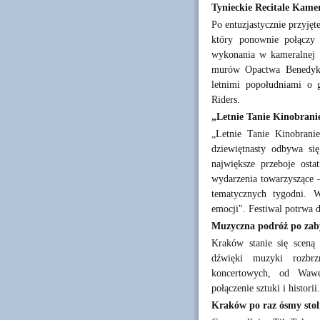
Tynieckie Recitale Kame
Po entuzjastycznie przyję
który ponownie połączy 
wykonania w kameralnej 
murów Opactwa Benedykt
letnimi popołudniami o g
Riders.
„Letnie Tanie Kinobranie
„Letnie Tanie Kinobrani
dziewiętnasty odbywa si
największe przeboje osta
wydarzenia towarzyszące 
tematycznych tygodni. 
emocji". Festiwal potrwa d
Muzyczna podróż po zaby
Kraków stanie się sceną
dźwięki muzyki rozbrz
koncertowych, od Wawe
połączenie sztuki i historii.
Kraków po raz ósmy stol