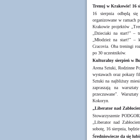
Trenuj w Krakowie! 16 si
16 sierpnia odbędą się 
organizowane w ramach pr
Krakowie projektów „Tre
„Dzieciaki na start!” –
„Młodzież na start!” –
Cracovia. Oba treningi ro
po 30 uczestników.
Kulturalny sierpień w B
Arena Sztuki, Rodzinne Po
wystawach oraz pokazy fi
Sztuki na najbliższy mies
zapraszają na warsztat
przeczuwane”. Warsztaty
Kokoryn.
„Liberator nad Zabłociem
Stowarzyszenie PODGORZE.
„Liberator nad Zabłocie
sobotę, 16 sierpnia, będzi
Średniowiecze da się lubi