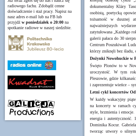
kolejną odsłonę cyklu 
Już teraz zgłoś się do nas i naucz się
radiowego fachu. Zdobądź cenne
dokumentalny Kláry Taso
doświadczenie i staż pracy. Napisz na
osobistą, poetycką opowie
nasz adres e-mail lub na FB lub
tożsamość w dusznej at
przyjdź
w poniedziałek o 20:00
na
najważniejszych wydarz
spotkanie radiowe w naszej siedzibie.
zatytułowana „Każdego rok
galerii pałacu do 30 sier
Centrum Poszukiwań Ludzi 
którzy zniknęli bez śladu,
Dożynki Nowohuckie w P
Święto Plonów to w Nowe
uroczystość. W tym ro
Pleszowie, gdzie kilkana
i zaprezentuje wieńce – s
Letni cykl koncertów O
W każdy wakacyjny piąte
na koncerty w ramach c
style, brzmienia i emocje.
energia i autentyczność. 
Dominika Kocur. Gabriela
tworząc utwory o silny