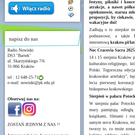
festyny, pikniki i konc
atrakcje, a nawet półko
opiekunowie, starsza mło
propozycji, by ciekawie,
wakacyjne dni!
Zadbają o to miejskie muz
podstawowe, a także 
napisz do nas
internetową
krakow.pl/lat
Noc Cracovia Sacra 2025:
Radio Nowinki
DS3 "Bartek"
14 i 15 sierpnia Kraków p
ul. Skarżyńskiego 7/6
kulturalno-religijnego, k
31-866 Kraków
Polski. Tegoroczna edycj
krakowskie artefakty”, b
tel.: 12 648-25-71
lecia pierwszej koronacj
e-mail: nowinki@pk.edu.pl
biskupstwa krakowskiego.
Sierpień w pałacu Potoc
Obserwuj nas na:
W sierpniu pałac Potocki
mury pamiętają odległą 
książkami, filmami i ro
samym sercu Krakowa, mówi
ZOSTAŃ JEDNYM Z NAS !!
tworzy to, co może zostać