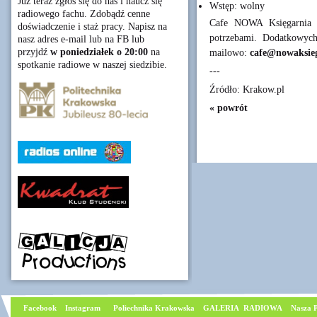
Już teraz zgłoś się do nas i naucz się
Wstęp: wolny
radiowego fachu. Zdobądź cenne
Cafe NOWA Księgarnia j
doświadczenie i staż pracy. Napisz na
potrzebami. Dodatkowych
nasz adres e-mail lub na FB lub
przyjdź
w poniedziałek o 20:00
na
mailowo:
cafe@nowaksieg
spotkanie radiowe w naszej siedzibie.
---
Źródło: Krakow.pl
« powrót
Facebook
I
nstagram
Poliechnika Krakowska
GALERIA RADIOWA
Nasza P