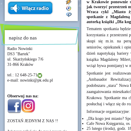
w Krakowie ponownie s
jak tworzyć przestrzeń m
Wraca cykl „Miasto ży
spotkanie z Magdaleną 
autorką książki „Dla kog
Tematem spotkania będzie
korzystania z przestrzeni
napisz do nas
skupi się m.in. na pers
seniorów, opiekunek i opi
Radio Nowinki
dzień napotykają bariery
DS3 "Bartek"
ul. Skarżyńskiego 7/6
książka Magdaleny Milert,
31-866 Kraków
wciąż bywa pomijany) w m
Spotkanie jest realizowa
tel.: 12 648-25-71
„Ambasador Rewitalizacj
e-mail: nowinki@pk.edu.pl
podobszaru „stara” Nowa H
zaangażowania mieszkańcó
Obserwuj nas na:
Krakowa. Spotkanie ma cha
posłuchaj i włącz się do 
Informacje organizacyjne:
„Dla kogo jest miasto? Sp
ZOSTAŃ JEDNYM Z NAS !!
Cafe Nowa Księgarnia, os
25 lutego (środa), godz. 1