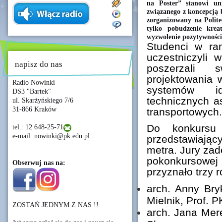
na Poster” stanowi un
związanego z koncepcją
zorganizowany na Polite
tylko pobudzenie krea
wyzwolenie pozytywności 
Studenci w ra
uczestniczyli 
napisz do nas
poszerzali
projektowania 
Radio Nowinki
systemów ide
DS3 "Bartek"
technicznych 
ul. Skarżyńskiego 7/6
31-866 Kraków
transportowych.
Do konkursu
tel.: 12 648-25-71
e-mail: nowinki@pk.edu.pl
przedstawiając
metra. Jury za
pokonkursow
Obserwuj nas na:
przyznało trzy 
arch. Anny Bry
Mielnik, Prof. P
ZOSTAŃ JEDNYM Z NAS !!
arch. Jana Mere