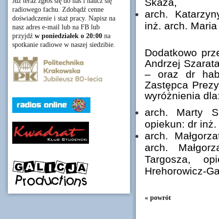
Skaza,
Już teraz zgłoś się do nas i naucz się
radiowego fachu. Zdobądź cenne
arch. Katarzyn
doświadczenie i staż pracy. Napisz na
inż. arch. Mari
nasz adres e-mail lub na FB lub
przyjdź
w poniedziałek o 20:00
na
spotkanie radiowe w naszej siedzibie.
Dodatkowo prze
Andrzej Szarata
– oraz dr hab
Zastępca Prezy
wyróżnienia dla
arch. Marty S
opiekun: dr inż.
arch. Małgorza
arch. Małgor
Targosza, op
Hrehorowicz-Gab
« powrót