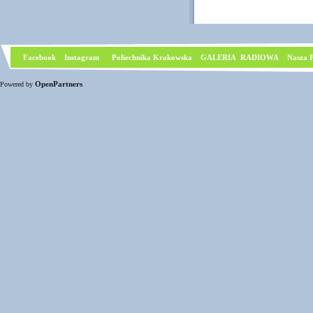
Facebook
I
nstagram
Poliechnika Krakowska
GALERIA RADIOWA
Nasza P
OpenPartners
Powered by