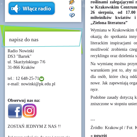
roślinami zalegającymi
w Krakowskim Centrum 
26 sierpnia, od 17.00
miłośników kwiatów i
„Zielona literatura”
Wymiana w Krakowskim Cen
okazją do spotkania inny
napisz do nas
literackim inspiracjami 
możliwość zrobienia czeg
Radio Nowinki
recyklingu oraz dzielenia 
DS3 "Bartek"
ul. Skarżyńskiego 7/6
Na wymianę można przynie
31-866 Kraków
warunkiem jest to, aby ni
dla osób, które chcą odd
tel.: 12 648-25-71
nowe. Jak zapewniają organ
e-mail: nowinki@pk.edu.pl
ręce.
Podobne zasady dotyczą k
Obserwuj nas na:
zniszczone w stopniu uniem
---
ZOSTAŃ JEDNYM Z NAS !!
Źródło: Krakow.pl / Fot.
« powrót