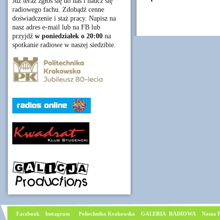
Już teraz zgłoś się do nas i naucz się
radiowego fachu. Zdobądź cenne
doświadczenie i staż pracy. Napisz na
nasz adres e-mail lub na FB lub
przyjdź
w poniedziałek o 20:00
na
spotkanie radiowe w naszej siedzibie.
Facebook
I
nstagram
Poliechnika Krakowska
GALERIA RADIOWA
Nasza P