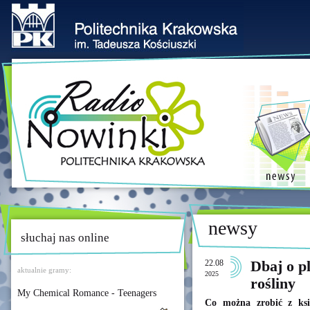
newsy
słuchaj nas online
22.08
Dbaj o p
aktualnie gramy:
2025
rośliny
My Chemical Romance - Teenagers
Co można zrobić z ks