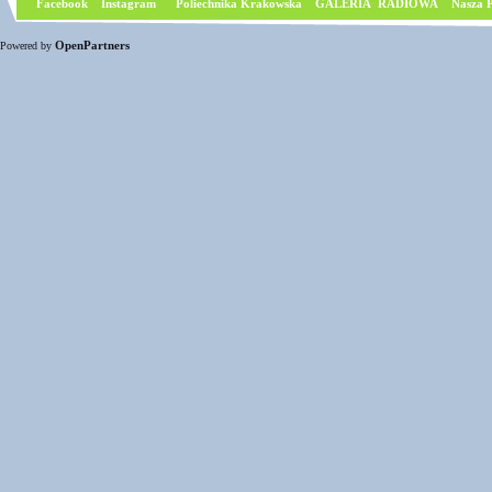
Facebook
I
nstagram
Poliechnika Krakowska
GALERIA RADIOWA
Nasza P
OpenPartners
Powered by