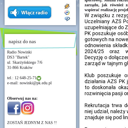
sportowej. Można rekru
zarządu, jak również z
wspierać realizację pro
W związku z rezyg
Uczelniany AZS Po
uzupełniające do 
PK poszukuje osób
gotowych na nowe 
napisz do nas
odnowienia składk
2024/25 oraz wy
Radio Nowinki
Decyzję o dołącz
DS3 "Bartek"
ul. Skarżyńskiego 7/6
zarząd w tajnym g
31-866 Kraków
Klub poszukuje 
tel.: 12 648-25-71
działania AZS PK 
e-mail: nowinki@pk.edu.pl
to doskonała oka
rozwinięcia pasji 
Obserwuj nas na:
Rekrutacja trwa d
niej udział, należ
znajduje się pod li
ZOSTAŃ JEDNYM Z NAS !!