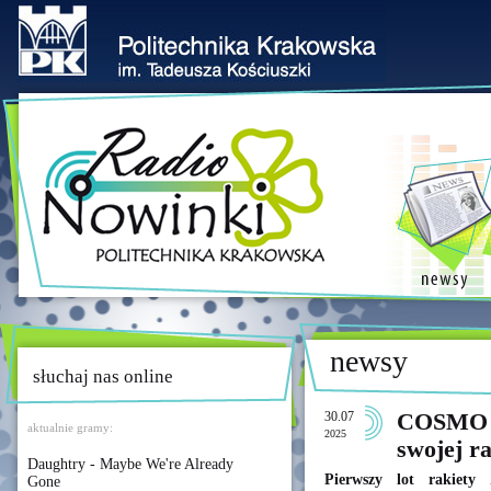
newsy
słuchaj nas online
30.07
COSMO P
aktualnie gramy:
2025
swojej ra
Daughtry - Maybe We're Already
Pierwszy lot rakiety
Gone