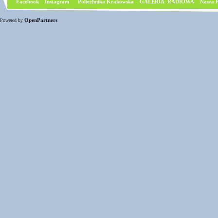
Facebook
I
nstagram
Poliechnika Krakowska
GALERIA RADIOWA
Nasza P
OpenPartners
Powered by