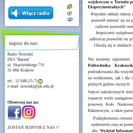
wojskowym w Toruniu po
Eksperymentalnych”
Wszystkie układy rakiety 
pozwolił wznieść się na
radiowe pozwoliło nam
bezpiecznie wylądował
odbiorcza pozwoliła na ży
napisz do nas
Chwalą się w mediach 
Radio Nowinki
Nie możemy zapomnieć, i
DS3 "Bartek"
ul. Skarżyńskiego 7/6
Politechnika Krakows
31-866 Kraków
podziękowania dla wszystk
na wydarzeniu, jak i dla 
tel.: 12 648-25-71
późnych godzin nocnych.
e-mail: nowinki@pk.edu.pl
Sukces zakończonych test
wsparcie wielu zaangażowa
Obserwuj nas na:
prasowej Koło Naukow
Rakietowym, a także partn
Podziękowania również
wydarzenia oraz za pomoc
ZOSTAŃ JEDNYM Z NAS !!
dla:
Wydział Informaty